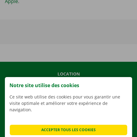
Apple
.
LOCATION
NOS VÉHICULES
Notre site utilise des cookies
NOS SERVICES
Ce site web utilise des cookies pour vous garantir une
AGENCES
visite optimale et améliorer votre expérience de
navigation.
APPLI
SOLUTIONS DE DÉMÉNAGEMENT
ACCEPTER TOUS LES COOKIES