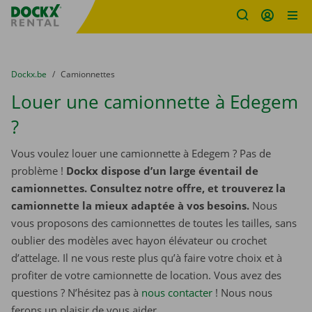
sitename
Skip content
Skip language
You are here:
du
Dockx.be
to
Camionnettes
Louer une camionnette à Edegem
?
Vous voulez louer une camionnette à Edegem ? Pas de
problème !
Dockx dispose d’un large éventail de
camionnettes. Consultez notre offre, et trouverez la
camionnette la mieux adaptée à vos besoins.
Nous
vous proposons des camionnettes de toutes les tailles, sans
oublier des modèles avec hayon élévateur ou crochet
d’attelage. Il ne vous reste plus qu’à faire votre choix et à
profiter de votre camionnette de location. Vous avez des
questions ? N’hésitez pas à
nous contacter
! Nous nous
ferons un plaisir de vous aider.