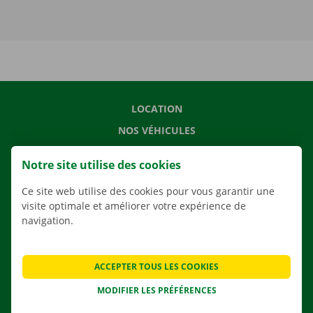
LOCATION
NOS VÉHICULES
NOS SERVICES
Notre site utilise des cookies
AGENCES
Ce site web utilise des cookies pour vous garantir une
APPLI
visite optimale et améliorer votre expérience de
SOLUTIONS DE DÉMÉNAGEMENT
navigation.
ACCEPTER TOUS LES COOKIES
CONTACTEZ NOUS
MODIFIER LES PRÉFÉRENCES
QUESTIONS FRÉQUENTES