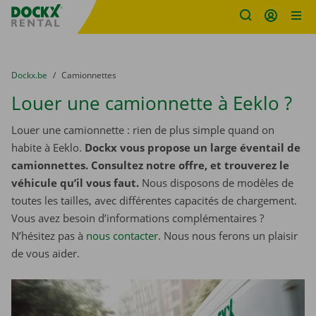
sitename
Skip content
Skip language
You are here:
du
Dockx.be
to
Camionnettes
Louer une camionnette à Eeklo ?
Louer une camionnette : rien de plus simple quand on
habite à Eeklo.
Dockx vous propose un large éventail de
camionnettes. Consultez notre offre, et trouverez le
véhicule qu’il vous faut.
Nous disposons de modèles de
toutes les tailles, avec différentes capacités de chargement.
Vous avez besoin d’informations complémentaires ?
N’hésitez pas à
nous contacter
. Nous nous ferons un plaisir
de vous aider.