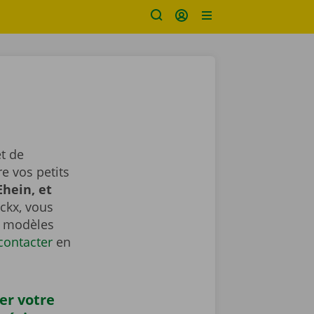
t de
e vos petits
Ehein, et
ckx, vous
es modèles
contacter
​​​​​​​ en
er votre