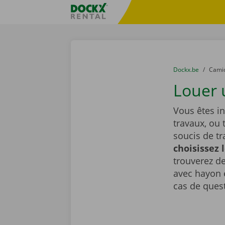
Skip content
Skip language
sitename
You are here:
du
Dockx.be
to
Cami
Louer 
Vous êtes i
travaux, ou 
soucis de t
choisissez 
trouverez de
avec hayon é
cas de ques