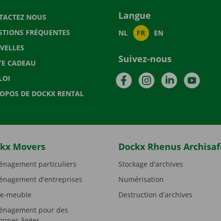
Langue
TACTEZ NOUS
STIONS FRÉQUENTES
NL
FR
EN
VELLES
Suivez-nous
TE CADEAU
Facebook
Instagram
LinkedIn
YouTu
LOI
ROPOS DE DOCKX RENTAL
kx Movers
Dockx Rhenus Archisaf
nagement particuliers
Stockage d'archives
nagement d'entreprises
Numérisation
e-meuble
Destruction d'archives
nagement pour des
onnes âgées