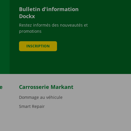
Bulletin d'information
Dockx
Restez informés des nouveautés et
promotions
be
INSCRIPTION
e
Carrosserie Markant
Dommage au véhicule
Smart Repair