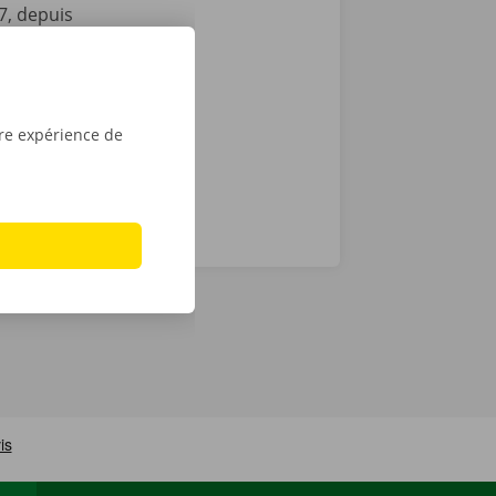
7, depuis
vient le
location dans
tre expérience de