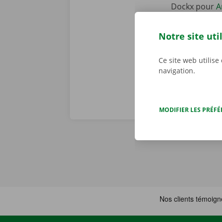
Dockx pour
A
votre smartph
mieux à votre 
Notre site uti
le Pick-up Po
Ce site web utilise
navigation.
MODIFIER LES PRÉF