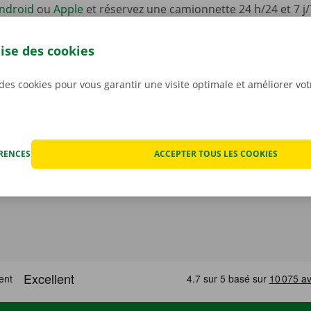
ndroid
ou
Apple
et réservez une camionnette 24 h/24 et 7 j/
one. Choisissez rapidement et facilement le modèle qui con
situation. Payez via l’appli, et récupérez votre véhicule de 
lise des cookies
int ou Dockx Service Shop de votre choix.
 des cookies pour vous garantir une visite optimale et améliorer vo
ÉRENCES
ACCEPTER TOUS LES COOKIES