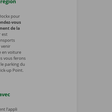
 région
Dockx pour
endez-vous
ment de la
 est
ansports
 venir
 en voiture
us vous ferons
le parking du
ick-up Point.
 avec
nt l’appli