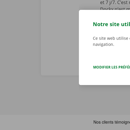
et 7 j/7. C’es
Dockx n’est m
Service Shop 
Téléchargez l
Notre site uti
l’
App Store
.
Ce site web utilise
navigation.
MODIFIER LES PRÉF