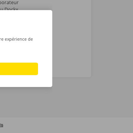
aborateur
 ou Dockx
 numérique.
ur iPhone sur
tre expérience de