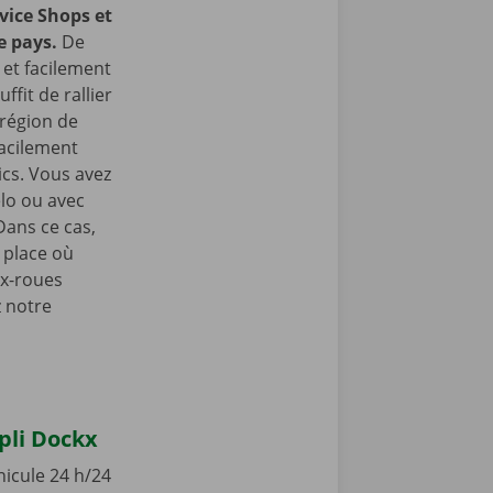
vice Shops et
e pays.
De
et facilement
ffit de rallier
 région de
facilement
ics. Vous avez
lo ou avec
Dans ce cas,
 place où
ux-roues
z notre
ppli Dockx
hicule 24 h/24