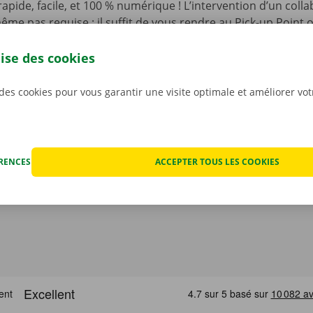
t rapide, facile, et 100 % numérique ! L’intervention d’un coll
ême pas requise : il suffit de vous rendre au Pick-up Point
de votre choix, et d’ouvrir la camionnette à l’aide d’une clé
’appli gratuite pour Android sur le
Google Play Store
, ou po
lise des cookies
 des cookies pour vous garantir une visite optimale et améliorer vo
ÉRENCES
ACCEPTER TOUS LES COOKIES