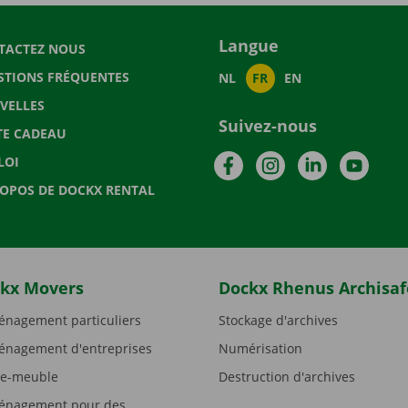
Langue
TACTEZ NOUS
STIONS FRÉQUENTES
NL
FR
EN
VELLES
Suivez-nous
TE CADEAU
Facebook
Instagram
LinkedIn
YouTu
LOI
ROPOS DE DOCKX RENTAL
kx Movers
Dockx Rhenus Archisaf
nagement particuliers
Stockage d'archives
nagement d'entreprises
Numérisation
e-meuble
Destruction d'archives
nagement pour des