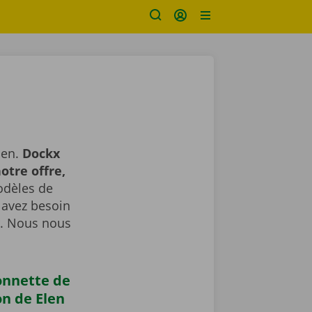
len.
Dockx
otre offre,
dèles de
s avez besoin
. Nous nous
onnette de
on de Elen