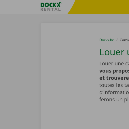
Skip content
Skip language
sitename
You are here:
du
Dockx.be
to
Cami
Louer 
Louer une c
vous propos
et trouvere
toutes les t
d’informati
ferons un pl