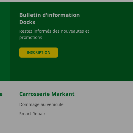
Bulletin d'information
Dockx
Restez informés des nouveautés et
promotions
be
INSCRIPTION
e
Carrosserie Markant
Dommage au véhicule
Smart Repair