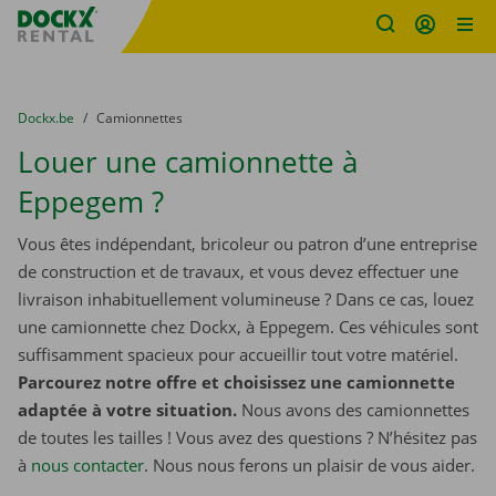
sitename
Skip content
Skip language
You are here:
du
Dockx.be
to
Camionnettes
Louer une camionnette à
Eppegem ?
Vous êtes indépendant, bricoleur ou patron d’une entreprise
de construction et de travaux, et vous devez effectuer une
livraison inhabituellement volumineuse ? Dans ce cas, louez
une camionnette chez Dockx, à Eppegem. Ces véhicules sont
suffisamment spacieux pour accueillir tout votre matériel.
Parcourez notre offre et choisissez une camionnette
adaptée à votre situation.
Nous avons des camionnettes
de toutes les tailles ! Vous avez des questions ? N’hésitez pas
à
nous contacter
. Nous nous ferons un plaisir de vous aider.