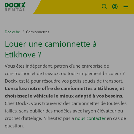
sitename
Skip content
Skip language
You are here:
du
Dockx.be
to
Camionnettes
Louer une camionnette à
Etikhove ?
Vous êtes indépendant, patron d’une entreprise de
construction et de travaux, ou tout simplement bricoleur ?
Dockx est là pour résoudre vos petits soucis de transport.
Consultez notre offre de camionnettes à Etikhove, et
choisissez le véhicule le mieux adapté à vos besoins.
Chez Dockx, vous trouverez des camionnettes de toutes les
tailles, sans oublier des modèles avec hayon élévateur ou
crochet d’attelage. N’hésitez pas à
nous contacter
​​​​​​​ en cas de
question.