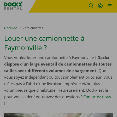
sitename
Skip content
Skip language
You are here:
du
Dockx.be
to
Camionnettes
Louer une camionnette à
Faymonville ?
Vous voulez louer une camionnette à Faymonville ?
Dockx
dispose d’un large éventail de camionnettes de toutes
tailles avec différents volumes de chargement.
Que
vous soyez indépendant ou tout simplement bricoleur, vous
n’êtes pas à l’abri d’une livraison imprévue et/ou plus
volumineuse que d’habitude. Heureusement, Dockx est là
pour vous aider ! Vous avez des questions ?
Contactez-nous
!