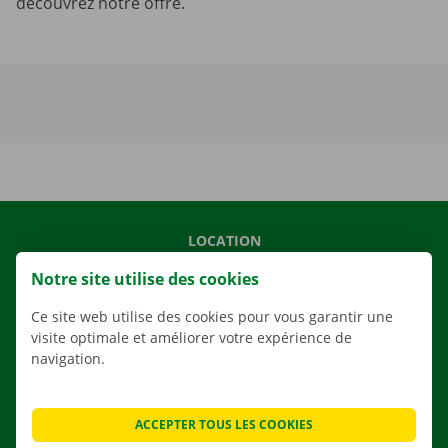
découvrez notre offre.
LOCATION
NOS VÉHICULES
Notre site utilise des cookies
NOS SERVICES
Ce site web utilise des cookies pour vous garantir une
AGENCES
visite optimale et améliorer votre expérience de
navigation.
APPLI
SOLUTIONS DE DÉMÉNAGEMENT
ACCEPTER TOUS LES COOKIES