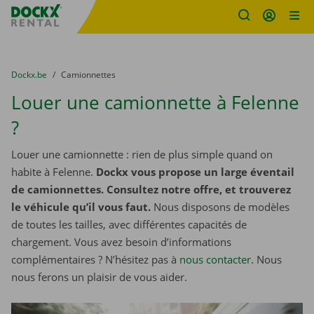
sitename
Skip content
Skip language
You are here:
du
Dockx.be
to
Camionnettes
Louer une camionnette à Felenne
?
Louer une camionnette : rien de plus simple quand on
habite à Felenne.
Dockx vous propose un large éventail
de camionnettes. Consultez notre offre, et trouverez
le véhicule qu’il vous faut.
Nous disposons de modèles
de toutes les tailles, avec différentes capacités de
chargement. Vous avez besoin d’informations
complémentaires ? N’hésitez pas à
nous contacter
. Nous
nous ferons un plaisir de vous aider.