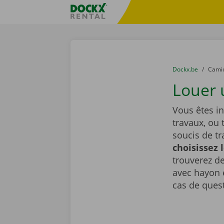
Skip content
Skip language
sitename
You are here:
du
Dockx.be
to
Cami
Louer 
Vous êtes i
travaux, ou 
soucis de t
choisissez 
trouverez de
avec hayon é
cas de ques