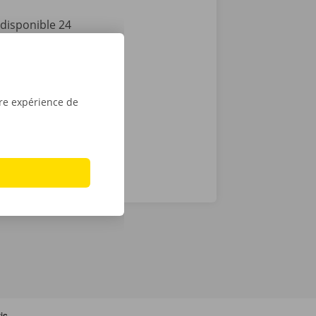
disponible 24
puis l’ouvrir
lèvement,
le tour est
u
Apple
.
tre expérience de