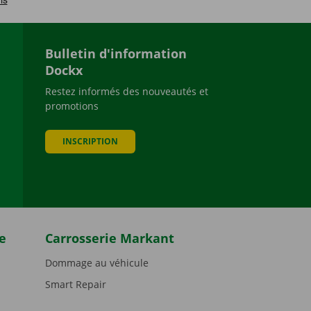
Bulletin d'information
Dockx
Restez informés des nouveautés et
promotions
be
INSCRIPTION
e
Carrosserie Markant
Dommage au véhicule
Smart Repair