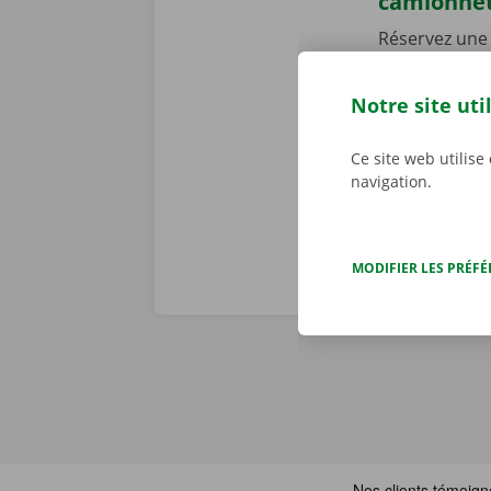
camionne
Réservez une 
h/24 et 7 j/7
en toute faci
Notre site uti
parcourez not
joué ! Téléch
Ce site web utilise
navigation.
MODIFIER LES PRÉF