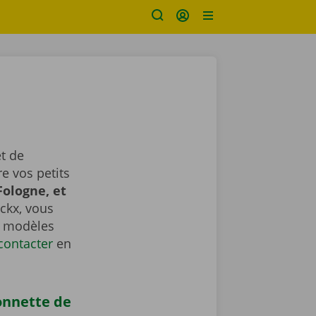
t de
e vos petits
Fologne, et
ckx, vous
es modèles
contacter
​​​​​​​ en
onnette de