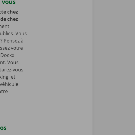
z vous
te chez
 de chez
ment
ublics. Vous
 ? Pensez à
ssez votre
e Dockx
int. Vous
 Garez-vous
ing, et
 véhicule
otre
vos