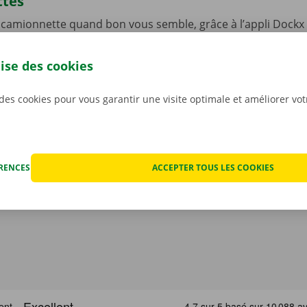
ttes
camionnette quand bon vous semble, grâce à l’appli Dockx 
. Vous pouvez à présent louer une camionnette sans contact, 
lité à l’aide d’une clé numérique. Sélectionnez un point d’en
lise des cookies
re offre de véhicules, choisissez une camionnette, payez, et 
argez sans plus attendre notre appli gratuite pour
Android
o
 des cookies pour vous garantir une visite optimale et améliorer vo
ÉRENCES
ACCEPTER TOUS LES COOKIES