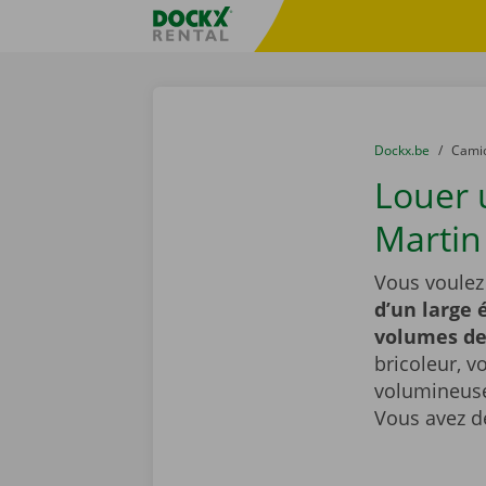
Skip content
Skip language
sitename
You are here:
du
Dockx.be
to
Cami
Louer 
Martin
Vous voulez
d’un large 
volumes d
bricoleur, v
volumineuse
Vous avez d