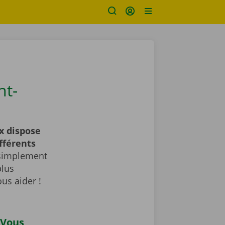
nt-
x dispose
fférents
 simplement
plus
us aider !
 Vous