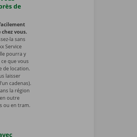
près de
facilement
 chez vous.
ssez-la sans
kx Service
lle pourra y
à ce que vous
 de location.
s laisser
 d’un cadenas).
ans la région
 en outre
s ou en tram.
 avec