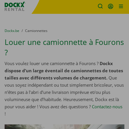
sitename
Skip content
Skip language
You are here:
du
Dockx.be
to
Camionnettes
Louer une camionnette à Fourons
?
Vous voulez louer une camionnette à Fourons ?
Dockx
dispose d’un large éventail de camionnettes de toutes
tailles avec différents volumes de chargement.
Que
vous soyez indépendant ou tout simplement bricoleur, vous
n’êtes pas à l’abri d’une livraison imprévue et/ou plus
volumineuse que d’habitude. Heureusement, Dockx est là
pour vous aider ! Vous avez des questions ?
Contactez-nous
!