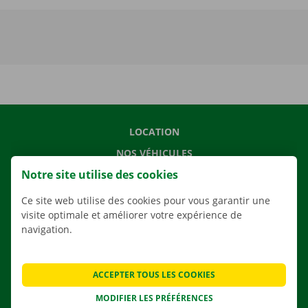
LOCATION
NOS VÉHICULES
Notre site utilise des cookies
NOS SERVICES
AGENCES
Ce site web utilise des cookies pour vous garantir une
visite optimale et améliorer votre expérience de
APPLI
navigation.
SOLUTIONS DE DÉMÉNAGEMENT
ACCEPTER TOUS LES COOKIES
MODIFIER LES PRÉFÉRENCES
CONTACTEZ NOUS