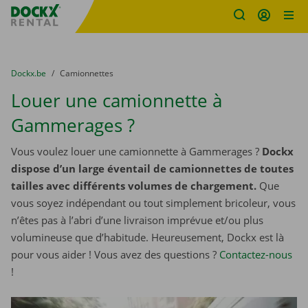
sitename
Skip content
Skip language
You are here:
du
Dockx.be
to
Camionnettes
Louer une camionnette à
Gammerages ?
Vous voulez louer une camionnette à Gammerages ?
Dockx
dispose d’un large éventail de camionnettes de toutes
tailles avec différents volumes de chargement.
Que
vous soyez indépendant ou tout simplement bricoleur, vous
n’êtes pas à l’abri d’une livraison imprévue et/ou plus
volumineuse que d’habitude. Heureusement, Dockx est là
pour vous aider ! Vous avez des questions ?
Contactez-nous
!