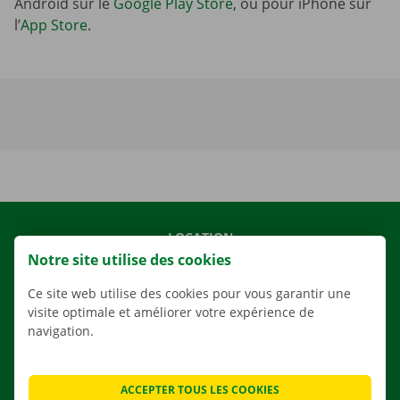
Android sur le
Google Play Store
, ou pour iPhone sur
l’
App Store
.
LOCATION
Notre site utilise des cookies
NOS VÉHICULES
NOS SERVICES
Ce site web utilise des cookies pour vous garantir une
visite optimale et améliorer votre expérience de
AGENCES
navigation.
APPLI
SOLUTIONS DE DÉMÉNAGEMENT
ACCEPTER TOUS LES COOKIES