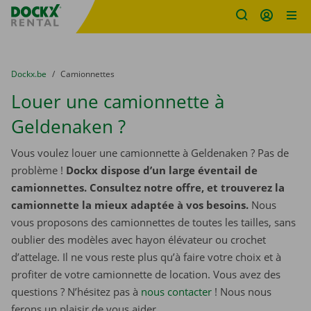
sitename
Skip content
Skip language
You are here:
du
Dockx.be
to
Camionnettes
Louer une camionnette à
Geldenaken ?
Vous voulez louer une camionnette à Geldenaken ? Pas de
problème !
Dockx dispose d’un large éventail de
camionnettes. Consultez notre offre, et trouverez la
camionnette la mieux adaptée à vos besoins.
Nous
vous proposons des camionnettes de toutes les tailles, sans
oublier des modèles avec hayon élévateur ou crochet
d’attelage. Il ne vous reste plus qu’à faire votre choix et à
profiter de votre camionnette de location. Vous avez des
questions ? N’hésitez pas à
nous contacter
! Nous nous
ferons un plaisir de vous aider.