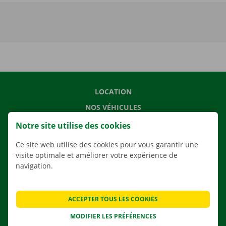
LOCATION
NOS VÉHICULES
NOS SERVICES
Notre site utilise des cookies
AGENCES
Ce site web utilise des cookies pour vous garantir une
APPLI
visite optimale et améliorer votre expérience de
navigation.
SOLUTIONS DE DÉMÉNAGEMENT
ACCEPTER TOUS LES COOKIES
MODIFIER LES PRÉFÉRENCES
CONTACTEZ NOUS