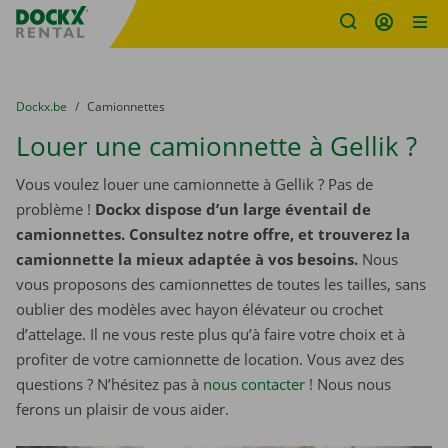
sitename
Skip content
Skip language
You are here:
du
Dockx.be
to
Camionnettes
Louer une camionnette à Gellik ?
Vous voulez louer une camionnette à Gellik ? Pas de
problème !
Dockx dispose d’un large éventail de
camionnettes. Consultez notre offre, et trouverez la
camionnette la mieux adaptée à vos besoins.
Nous
vous proposons des camionnettes de toutes les tailles, sans
oublier des modèles avec hayon élévateur ou crochet
d’attelage. Il ne vous reste plus qu’à faire votre choix et à
profiter de votre camionnette de location. Vous avez des
questions ? N’hésitez pas à
nous contacter
! Nous nous
ferons un plaisir de vous aider.