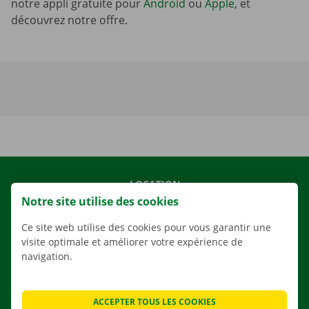
notre appli gratuite pour
Android
ou
Apple
, et
découvrez notre offre.
LOCATION
Notre site utilise des cookies
NOS VÉHICULES
NOS SERVICES
Ce site web utilise des cookies pour vous garantir une
visite optimale et améliorer votre expérience de
AGENCES
navigation.
APPLI
SOLUTIONS DE DÉMÉNAGEMENT
ACCEPTER TOUS LES COOKIES