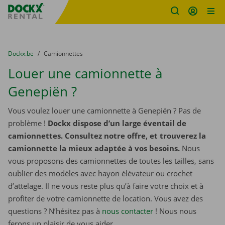
sitename
Skip content
Skip language
You are here:
du
Dockx.be
to
Camionnettes
Louer une camionnette à
Genepiën ?
Vous voulez louer une camionnette à Genepiën ? Pas de
problème !
Dockx dispose d’un large éventail de
camionnettes. Consultez notre offre, et trouverez la
camionnette la mieux adaptée à vos besoins.
Nous
vous proposons des camionnettes de toutes les tailles, sans
oublier des modèles avec hayon élévateur ou crochet
d’attelage. Il ne vous reste plus qu’à faire votre choix et à
profiter de votre camionnette de location. Vous avez des
questions ? N’hésitez pas à
nous contacter
! Nous nous
ferons un plaisir de vous aider.