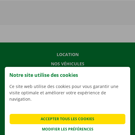
LOCATION
NOS VÉHICULES
NOS SERVICES
Notre site utilise des cookies
AGENCES
Ce site web utilise des cookies pour vous garantir une
APPLI
visite optimale et améliorer votre expérience de
navigation.
SOLUTIONS DE DÉMÉNAGEMENT
ACCEPTER TOUS LES COOKIES
MODIFIER LES PRÉFÉRENCES
CONTACTEZ NOUS