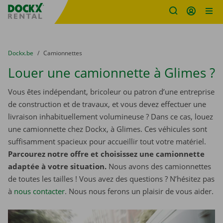
sitename
Skip content
Skip language
You are here:
du
Dockx.be
to
Camionnettes
Louer une camionnette à Glimes ?
Vous êtes indépendant, bricoleur ou patron d’une entreprise
de construction et de travaux, et vous devez effectuer une
livraison inhabituellement volumineuse ? Dans ce cas, louez
une camionnette chez Dockx, à Glimes. Ces véhicules sont
suffisamment spacieux pour accueillir tout votre matériel.
Parcourez notre offre et choisissez une camionnette
adaptée à votre situation.
Nous avons des camionnettes
de toutes les tailles ! Vous avez des questions ? N’hésitez pas
à
nous contacter
. Nous nous ferons un plaisir de vous aider.