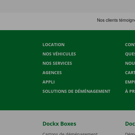
LOCATION
CON
NOS VÉHICULES
QUE
NOS SERVICES
NOU
AGENCES
CAR
APPLI
EMP
SOLUTIONS DE DÉMÉNAGEMENT
À P
Dockx Boxes
Doc
Cartons de déménagement
Démé