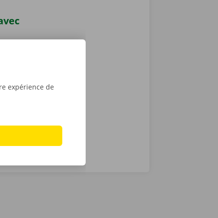
 avec
nt l’appli
7, depuis
vient le
location dans
tre expérience de