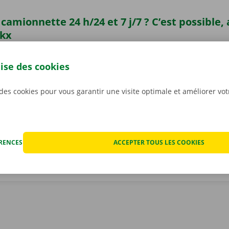
camionnette 24 h/24 et 7 j/7 ? C’est possible,
ckx
ionnette n’a jamais été aussi facile. Téléchargez gratuiteme
ndroid
ou
Apple
et réservez une camionnette 24 h/24 et 7 j/
lise des cookies
one. Choisissez rapidement et facilement le modèle qui con
situation. Payez via l’appli, et récupérez votre véhicule de 
 des cookies pour vous garantir une visite optimale et améliorer vo
int ou Dockx Service Shop de votre choix.
ÉRENCES
ACCEPTER TOUS LES COOKIES