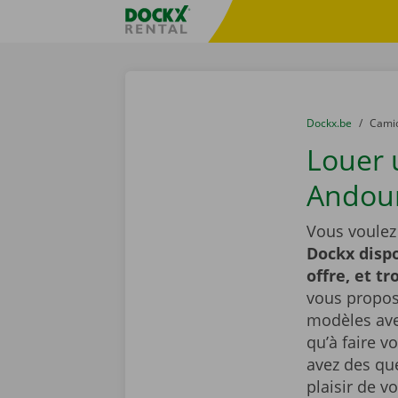
Skip content
Skip language
sitename
You are here:
du
Dockx.be
to
Cami
Louer 
Andou
Vous voulez
Dockx dispo
offre, et t
vous proposo
modèles avec
qu’à faire v
avez des que
plaisir de v