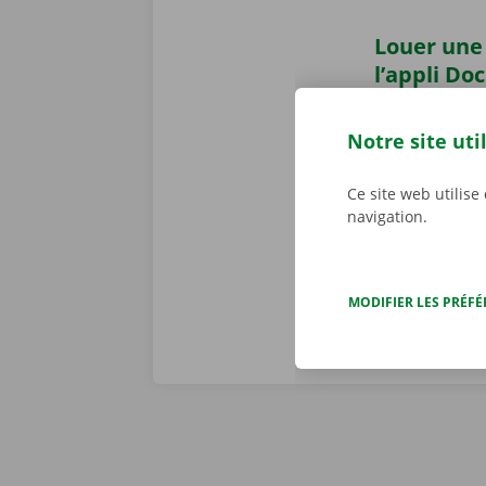
Louer une 
l’appli Do
Louer une cam
Dockx pour
A
Notre site uti
votre smartph
mieux à votre 
Ce site web utilise
le Pick-up Po
navigation.
MODIFIER LES PRÉF