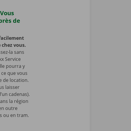
 Vous
près de
facilement
 chez vous.
ssez-la sans
kx Service
lle pourra y
à ce que vous
 de location.
s laisser
 d’un cadenas).
ans la région
n outre
s ou en tram.