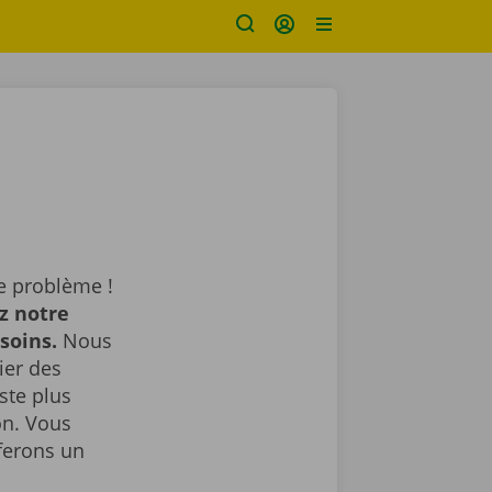
e problème !
z notre
esoins.
Nous
ier des
ste plus
on. Vous
ferons un