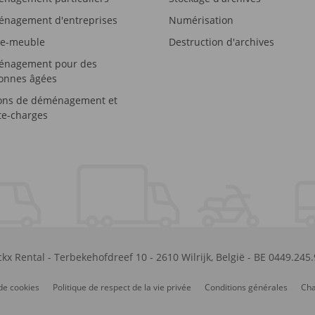
nagement d'entreprises
Numérisation
e-meuble
Destruction d'archives
nagement pour des
onnes âgées
ons de déménagement et
e-charges
kx Rental
-
Terbekehofdreef 10
-
2610
Wilrijk
,
België
-
BE 0449.245
de cookies
Politique de respect de la vie privée
Conditions générales
Cha