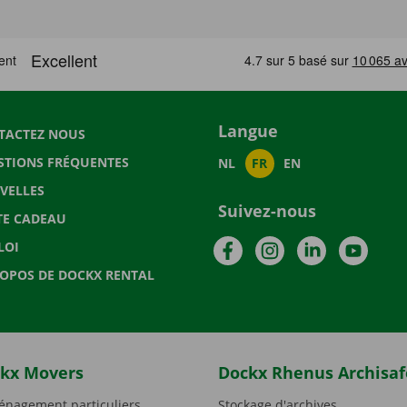
Langue
TACTEZ NOUS
STIONS FRÉQUENTES
NL
FR
EN
VELLES
Suivez-nous
TE CADEAU
Facebook
Instagram
LinkedIn
YouTu
LOI
ROPOS DE DOCKX RENTAL
kx Movers
Dockx Rhenus Archisaf
nagement particuliers
Stockage d'archives