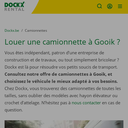
sitename
Skip content
Skip language
You are here:
du
Dockx.be
to
Camionnettes
Louer une camionnette à Gooik ?
Vous êtes indépendant, patron d’une entreprise de
construction et de travaux, ou tout simplement bricoleur ?
Dockx est là pour résoudre vos petits soucis de transport.
Consultez notre offre de camionnettes à Gooik, et
choisissez le véhicule le mieux adapté à vos besoins.
Chez Dockx, vous trouverez des camionnettes de toutes les
tailles, sans oublier des modèles avec hayon élévateur ou
crochet d’attelage. N’hésitez pas à
nous contacter
​​​​​​​ en cas de
question.