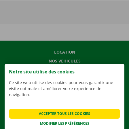
LOCATION
NOS VÉHICULES
NOS SERVICES
Notre site utilise des cookies
AGENCES
Ce site web utilise des cookies pour vous garantir une
APPLI
visite optimale et améliorer votre expérience de
navigation.
SOLUTIONS DE DÉMÉNAGEMENT
ACCEPTER TOUS LES COOKIES
MODIFIER LES PRÉFÉRENCES
CONTACTEZ NOUS