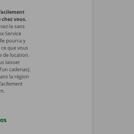
facilement
 chez vous.
ssez-la sans
kx Service
lle pourra y
à ce que vous
 de location.
s laisser
 d’un cadenas).
ans la région
facilement
am.
vos