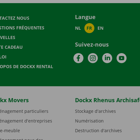
Langue
TACTEZ NOUS
STIONS FRÉQUENTES
NL
FR
EN
VELLES
Suivez-nous
TE CADEAU
Facebook
Instagram
LinkedIn
YouTu
LOI
ROPOS DE DOCKX RENTAL
kx Movers
Dockx Rhenus Archisaf
nagement particuliers
Stockage d'archives
nagement d'entreprises
Numérisation
e-meuble
Destruction d'archives