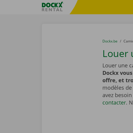
Skip content
Skip language
sitename
You are here:
du
Dockx.be
to
Cami
Louer 
Louer une c
Dockx vous
offre, et tr
modèles de t
avez besoin
contacter
. 