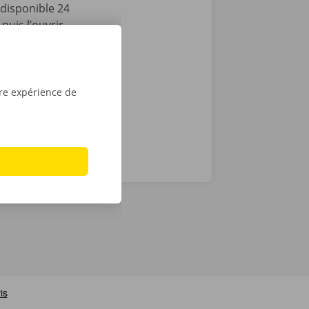
disponible 24
puis l’ouvrir
lèvement,
le tour est
u
Apple
.
tre expérience de