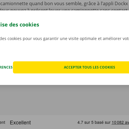
camionnette quand bon vous semble, grâce à l’appli Dockx 
. Vous pouvez à présent louer une camionnette sans contact, 
lité à l’aide d’une clé numérique. Sélectionnez un point d’en
lise des cookies
re offre de véhicules, choisissez une camionnette, payez, et 
argez sans plus attendre notre appli gratuite pour
Android
o
 des cookies pour vous garantir une visite optimale et améliorer vo
ÉRENCES
ACCEPTER TOUS LES COOKIES