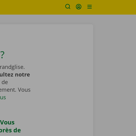
?
randglise.
ultez notre
 de
gement. Vous
us
 Vous
près de