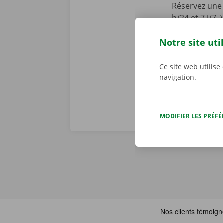
Réservez une 
h/24 et 7 j/7
en toute faci
Notre site uti
parcourez not
joué ! Téléch
Ce site web utilise
navigation.
MODIFIER LES PRÉF