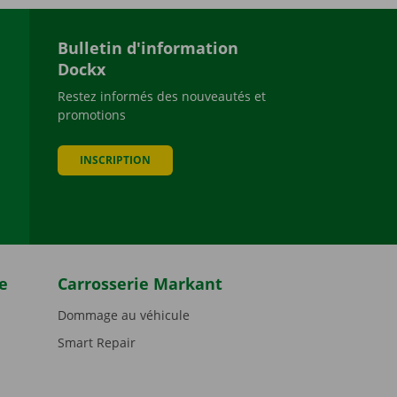
Bulletin d'information
Dockx
Restez informés des nouveautés et
promotions
be
INSCRIPTION
e
Carrosserie Markant
Dommage au véhicule
Smart Repair