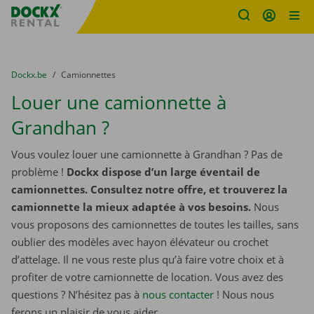
sitename
Skip content
Skip language
You are here:
du
Dockx.be
to
Camionnettes
Louer une camionnette à
Grandhan ?
Vous voulez louer une camionnette à Grandhan ? Pas de
problème !
Dockx dispose d’un large éventail de
camionnettes. Consultez notre offre, et trouverez la
camionnette la mieux adaptée à vos besoins.
Nous
vous proposons des camionnettes de toutes les tailles, sans
oublier des modèles avec hayon élévateur ou crochet
d’attelage. Il ne vous reste plus qu’à faire votre choix et à
profiter de votre camionnette de location. Vous avez des
questions ? N’hésitez pas à
nous contacter
! Nous nous
ferons un plaisir de vous aider.