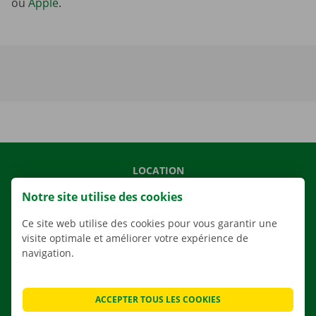
ou
Apple
.
LOCATION
NOS VÉHICULES
Notre site utilise des cookies
NOS SERVICES
Ce site web utilise des cookies pour vous garantir une
AGENCES
visite optimale et améliorer votre expérience de
navigation.
APPLI
SOLUTIONS DE DÉMÉNAGEMENT
ACCEPTER TOUS LES COOKIES