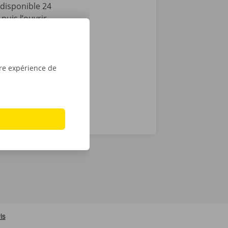
disponible 24
puis l’ouvrir
lèvement,
le tour est
u
Apple
.
tre expérience de