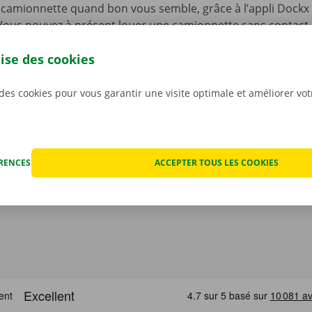
camionnette quand bon vous semble, grâce à l’appli Dockx 
. Vous pouvez à présent louer une camionnette sans contact, 
lité à l’aide d’une clé numérique. Sélectionnez un point d’en
lise des cookies
re offre de véhicules, choisissez une camionnette, payez, et 
argez sans plus attendre notre appli gratuite pour
Android
o
 des cookies pour vous garantir une visite optimale et améliorer vo
ÉRENCES
ACCEPTER TOUS LES COOKIES