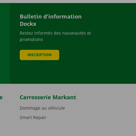
Bulletin d'information
Dockx
Restez informés des nouveautés et
promotions
be
INSCRIPTION
e
Carrosserie Markant
Dommage au véhicule
Smart Repair