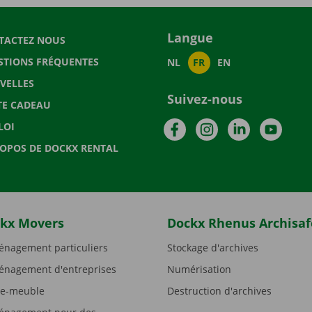
Langue
TACTEZ NOUS
STIONS FRÉQUENTES
NL
FR
EN
VELLES
Suivez-nous
TE CADEAU
Facebook
Instagram
LinkedIn
YouTu
LOI
ROPOS DE DOCKX RENTAL
kx Movers
Dockx Rhenus Archisaf
nagement particuliers
Stockage d'archives
nagement d'entreprises
Numérisation
e-meuble
Destruction d'archives