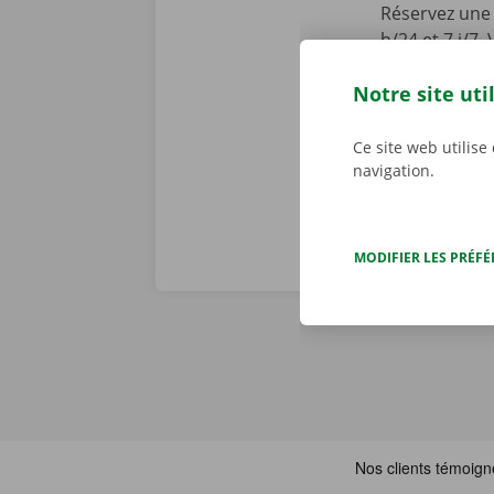
Réservez une 
h/24 et 7 j/7
en toute faci
Notre site uti
parcourez not
joué ! Téléch
Ce site web utilise
navigation.
MODIFIER LES PRÉF