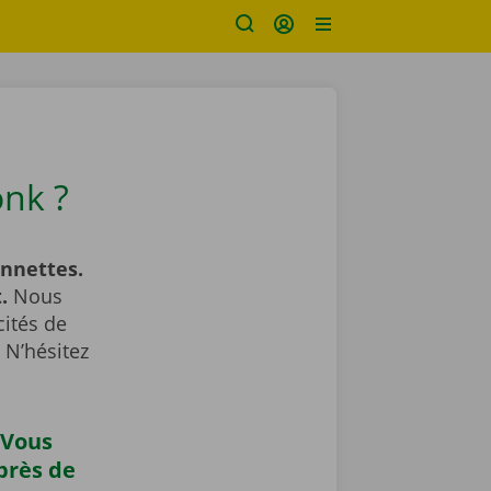
nk ?
onnettes.
.
Nous
cités de
 N’hésitez
 Vous
près de