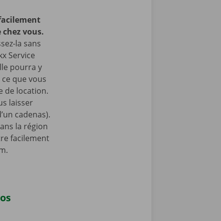
facilement
 chez vous.
ssez-la sans
kx Service
lle pourra y
à ce que vous
 de location.
s laisser
 d’un cadenas).
ans la région
re facilement
am.
vos