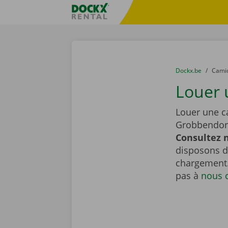
Skip content
Skip language
sitename
You are here:
du
Dockx.be
to
Cami
Louer 
Louer une c
Grobbendo
Consultez n
disposons de
chargement.
pas à
nous 