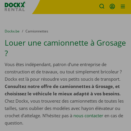
sitename
Skip content
Skip language
You are here:
du
Dockx.be
to
Camionnettes
Louer une camionnette à Grosage
?
Vous êtes indépendant, patron d’une entreprise de
construction et de travaux, ou tout simplement bricoleur ?
Dockx est là pour résoudre vos petits soucis de transport.
Consultez notre offre de camionnettes à Grosage, et
choisissez le véhicule le mieux adapté à vos besoins.
Chez Dockx, vous trouverez des camionnettes de toutes les
tailles, sans oublier des modèles avec hayon élévateur ou
crochet d’attelage. N’hésitez pas à
nous contacter
​​​​​​​ en cas de
question.