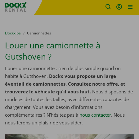
sitename
Skip content
Skip language
You are here:
du
Dockx.be
to
Camionnettes
Louer une camionnette à
Gutshoven ?
Louer une camionnette : rien de plus simple quand on
habite à Gutshoven.
Dockx vous propose un large
éventail de camionnettes. Consultez notre offre, et
trouverez le véhicule qu’il vous faut.
Nous disposons de
modèles de toutes les tailles, avec différentes capacités de
chargement. Vous avez besoin d’informations
complémentaires ? N’hésitez pas à
nous contacter
. Nous
nous ferons un plaisir de vous aider.