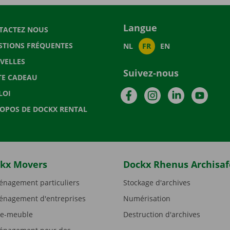
Langue
TACTEZ NOUS
STIONS FRÉQUENTES
NL
FR
EN
VELLES
Suivez-nous
TE CADEAU
Facebook
Instagram
LinkedIn
YouTu
LOI
ROPOS DE DOCKX RENTAL
kx Movers
Dockx Rhenus Archisaf
nagement particuliers
Stockage d'archives
nagement d'entreprises
Numérisation
e-meuble
Destruction d'archives