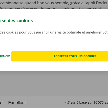
camionnette quand bon vous semble, grâce à l’appli Dockx 
. Vous pouvez à présent louer une camionnette sans contact, 
lité à l’aide d’une clé numérique. Sélectionnez un point d’en
lise des cookies
re offre de véhicules, choisissez une camionnette, payez, et 
argez sans plus attendre notre appli gratuite pour
Android
o
 des cookies pour vous garantir une visite optimale et améliorer vo
ÉRENCES
ACCEPTER TOUS LES COOKIES