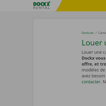
Skip content
Skip language
sitename
You are here:
du
Dockx.be
to
Cami
Louer 
Louer une c
Dockx vous
offre, et tr
modèles de t
avez besoin
contacter
. 