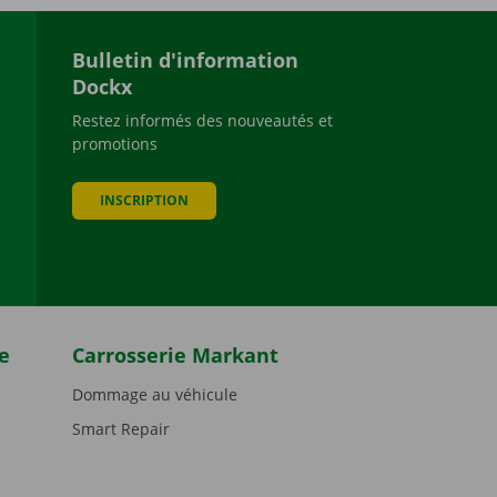
Bulletin d'information
Dockx
Restez informés des nouveautés et
promotions
be
INSCRIPTION
e
Carrosserie Markant
Dommage au véhicule
Smart Repair