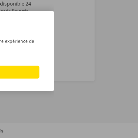
disponible 24
puis l’ouvrir
lèvement,
le tour est
u
Apple
.
tre expérience de