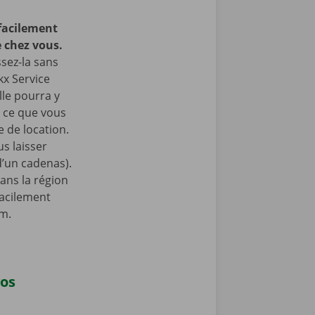
facilement
 chez vous.
ssez-la sans
kx Service
lle pourra y
à ce que vous
 de location.
s laisser
 d’un cadenas).
ans la région
facilement
am.
vos