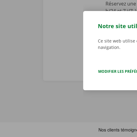
Réservez une 
h/24 et 7 j/7
en toute faci
Notre site uti
parcourez not
joué ! Téléch
Ce site web utilise
navigation.
MODIFIER LES PRÉF