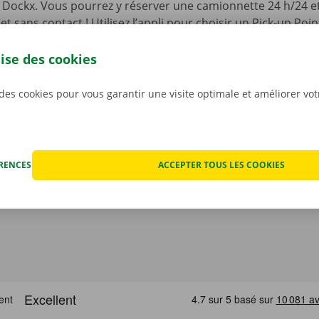
li Dockx. Vous pourrez y réserver une camionnette 24 h/24 et 
, et sans contact ! Utilisez l’appli pour choisir un Pick-up Po
 ainsi que le modèle qui convient le mieux à votre situation.
re camionnette, vous n’aurez qu’à l’ouvrir à l’aide d’une cl
lise des cookies
otre appli gratuite pour
Android
ou
Apple
.
 des cookies pour vous garantir une visite optimale et améliorer vo
ÉRENCES
ACCEPTER TOUS LES COOKIES