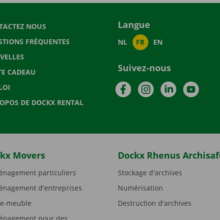
Langue
TACTEZ NOUS
STIONS FRÉQUENTES
NL
FR
EN
VELLES
Suivez-nous
TE CADEAU
Facebook
Instagram
LinkedIn
YouTu
LOI
ROPOS DE DOCKX RENTAL
kx Movers
Dockx Rhenus Archisaf
nagement particuliers
Stockage d'archives
nagement d'entreprises
Numérisation
e-meuble
Destruction d'archives
nagement pour des