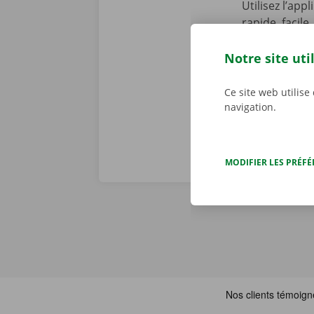
Utilisez l’app
rapide, facile
Service Shop,
récupérer vot
Notre site uti
Téléchargez n
Ce site web utilise
navigation.
MODIFIER LES PRÉF