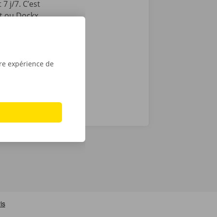
7 j/7. C’est
int ou Dockx
 Pour
é numérique.
tre expérience de