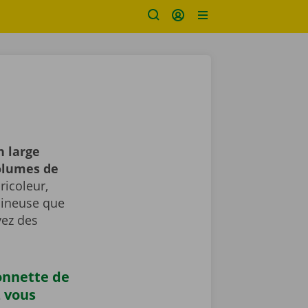
n large
volumes de
icoleur,
umineuse que
vez des
onnette de
z vous