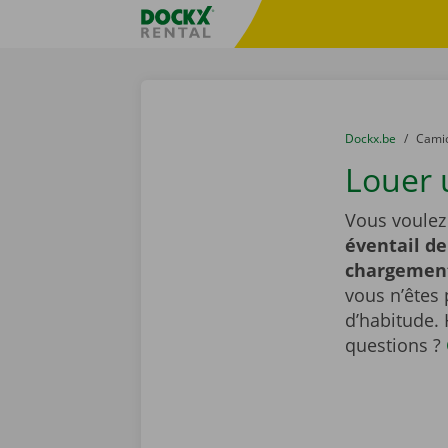
Skip content
Skip language
sitename
You are here:
du
Dockx.be
to
Cami
Louer 
Vous voulez
éventail de
chargemen
vous n’êtes 
d’habitude.
questions ?