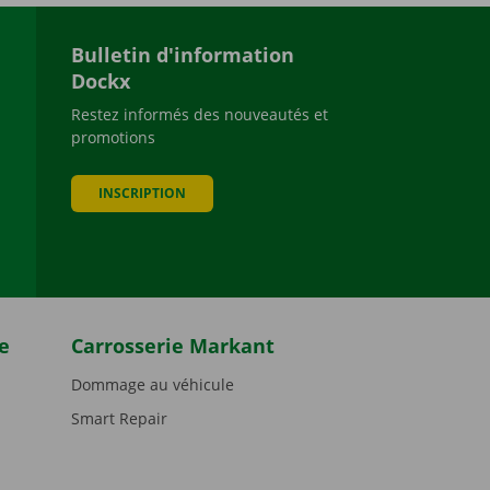
Bulletin d'information
Dockx
Restez informés des nouveautés et
promotions
be
INSCRIPTION
e
Carrosserie Markant
Dommage au véhicule
Smart Repair