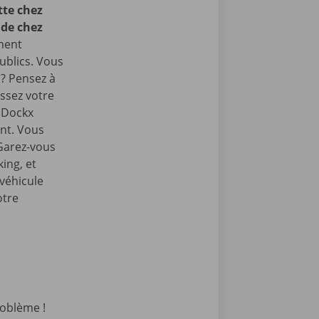
te chez
 de chez
ment
ublics. Vous
 ? Pensez à
ssez votre
e Dockx
int. Vous
 Garez-vous
ing, et
 véhicule
otre
oblème !