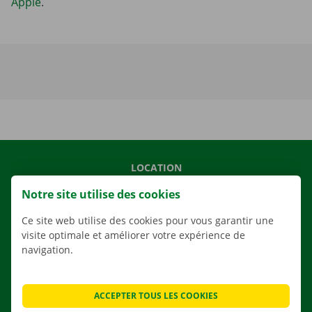
Apple
.
LOCATION
NOS VÉHICULES
Notre site utilise des cookies
NOS SERVICES
Ce site web utilise des cookies pour vous garantir une
AGENCES
visite optimale et améliorer votre expérience de
navigation.
APPLI
SOLUTIONS DE DÉMÉNAGEMENT
ACCEPTER TOUS LES COOKIES