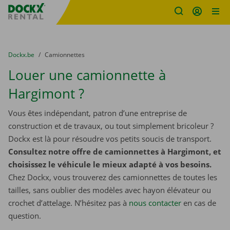
sitename
Skip content
Skip language
You are here:
du
Dockx.be
to
Camionnettes
Louer une camionnette à
Hargimont ?
Vous êtes indépendant, patron d’une entreprise de
construction et de travaux, ou tout simplement bricoleur ?
Dockx est là pour résoudre vos petits soucis de transport.
Consultez notre offre de camionnettes à Hargimont, et
choisissez le véhicule le mieux adapté à vos besoins.
Chez Dockx, vous trouverez des camionnettes de toutes les
tailles, sans oublier des modèles avec hayon élévateur ou
crochet d’attelage. N’hésitez pas à
nous contacter
​​​​​​​ en cas de
question.