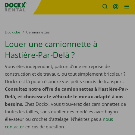
sitename
Skip content
Skip language
You are here:
du
Dockx.be
to
Camionnettes
Louer une camionnette à
Hastière-Par-Delà ?
Vous êtes indépendant, patron d’une entreprise de
construction et de travaux, ou tout simplement bricoleur ?
Dockx est là pour résoudre vos petits soucis de transport.
Consultez notre offre de camionnettes à Hastière-Par-
Delà, et choisissez le véhicule le mieux adapté à vos
besoins.
Chez Dockx, vous trouverez des camionnettes de
toutes les tailles, sans oublier des modèles avec hayon
élévateur ou crochet d’attelage. N’hésitez pas à
nous
contacter
​​​​​​​ en cas de question.