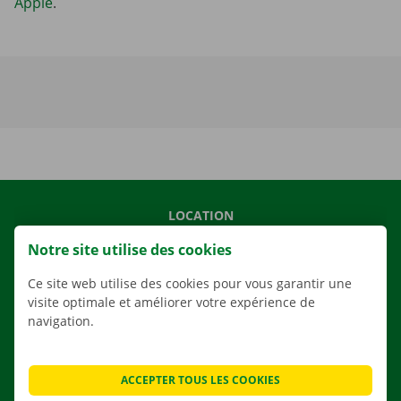
Apple
.
LOCATION
NOS VÉHICULES
Notre site utilise des cookies
NOS SERVICES
Ce site web utilise des cookies pour vous garantir une
AGENCES
visite optimale et améliorer votre expérience de
navigation.
APPLI
SOLUTIONS DE DÉMÉNAGEMENT
ACCEPTER TOUS LES COOKIES