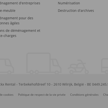
nagement d'entreprises
Numérisation
e-meuble
Destruction d'archives
nagement pour des
onnes âgées
ons de déménagement et
e-charges
kx Rental
-
Terbekehofdreef 10
-
2610
Wilrijk
,
België
-
BE 0449.245
de cookies
Politique de respect de la vie privée
Conditions générales
Cha