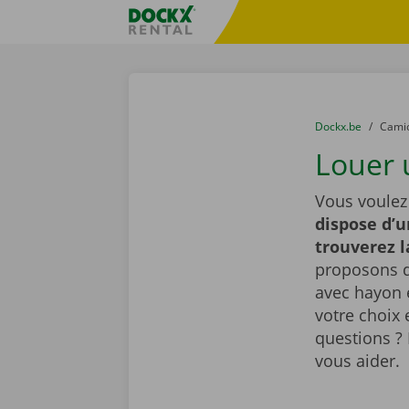
Skip content
Skip language
sitename
You are here:
du
Dockx.be
to
Cami
Louer 
Vous voulez
dispose d’u
trouverez 
proposons d
avec hayon é
votre choix 
questions ? 
vous aider.