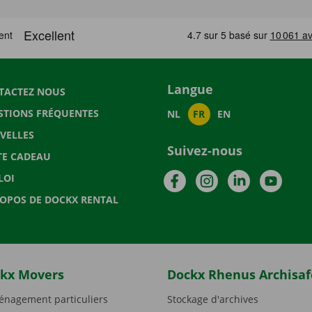
Langue
TACTEZ NOUS
STIONS FRÉQUENTES
NL
FR
EN
VELLES
Suivez-nous
TE CADEAU
Facebook
Instagram
LinkedIn
YouTu
LOI
ROPOS DE DOCKX RENTAL
kx Movers
Dockx Rhenus Archisaf
nagement particuliers
Stockage d'archives