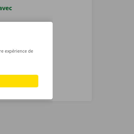
 avec
nt l’appli
7, depuis
vient le
location dans
tre expérience de