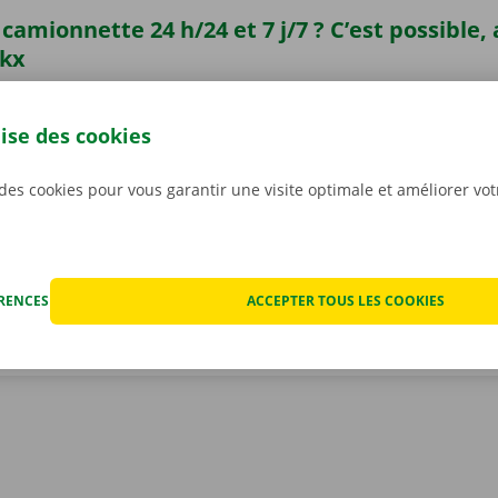
camionnette 24 h/24 et 7 j/7 ? C’est possible,
ckx
ionnette n’a jamais été aussi facile. Téléchargez gratuiteme
ndroid
ou
Apple
et réservez une camionnette 24 h/24 et 7 j/
lise des cookies
one. Choisissez rapidement et facilement le modèle qui con
situation. Payez via l’appli, et récupérez votre véhicule de 
 des cookies pour vous garantir une visite optimale et améliorer vo
int ou Dockx Service Shop de votre choix.
ÉRENCES
ACCEPTER TOUS LES COOKIES