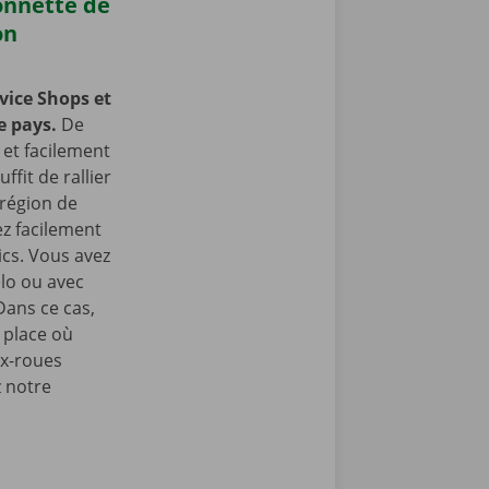
onnette de
on
vice Shops et
e pays.
De
et facilement
ffit de rallier
 région de
z facilement
ics. Vous avez
lo ou avec
Dans ce cas,
 place où
ux-roues
z notre