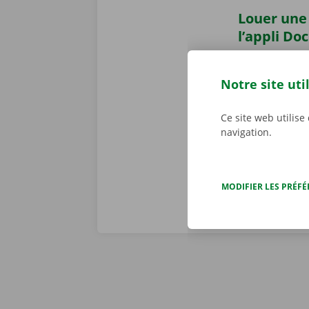
Louer une 
l’appli Do
Louer une cam
Dockx pour
A
Notre site uti
votre smartph
mieux à votre 
Ce site web utilise
le Pick-up Po
navigation.
MODIFIER LES PRÉF