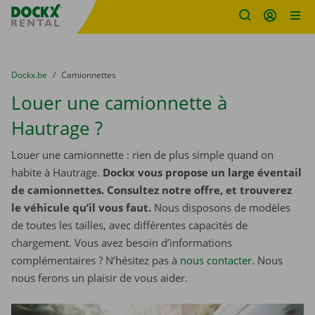
sitename
Skip content
Skip language
You are here:
du
Dockx.be
to
Camionnettes
Louer une camionnette à
Hautrage ?
Louer une camionnette : rien de plus simple quand on
habite à Hautrage.
Dockx vous propose un large éventail
de camionnettes. Consultez notre offre, et trouverez
le véhicule qu’il vous faut.
Nous disposons de modèles
de toutes les tailles, avec différentes capacités de
chargement. Vous avez besoin d’informations
complémentaires ? N’hésitez pas à
nous contacter
. Nous
nous ferons un plaisir de vous aider.