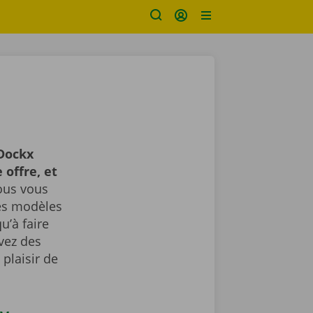
Dockx
 offre, et
us vous
des modèles
u’à faire
avez des
plaisir de