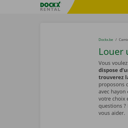
Skip content
Skip language
sitename
You are here:
du
Dockx.be
to
Cami
Louer 
Vous voulez
dispose d’u
trouverez 
proposons d
avec hayon é
votre choix 
questions ? 
vous aider.