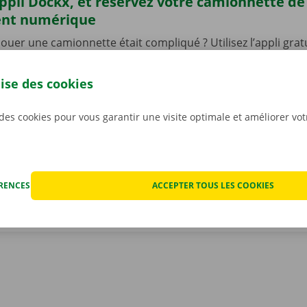
’appli Dockx, et réservez votre camionnette d
ent numérique
 louer une camionnette était compliqué ? Utilisez l’appli gra
une camionnette 24 h/24 et 7 j/7. C’est rapide, facile, et 10
ez l’appli, choisissez votre véhicule, et payez. Il ne vous rest
lise des cookies
er votre camionnette, que vous pourrez déverrouiller à l’aid
léchargez notre appli gratuite pour
Android
ou
Apple
, et 
 des cookies pour vous garantir une visite optimale et améliorer vo
ÉRENCES
ACCEPTER TOUS LES COOKIES