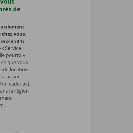
 Vous
près de
facilement
 chez vous.
ssez-la sans
kx Service
lle pourra y
à ce que vous
 de location.
s laisser
 d’un cadenas).
ans la région
lement
am.