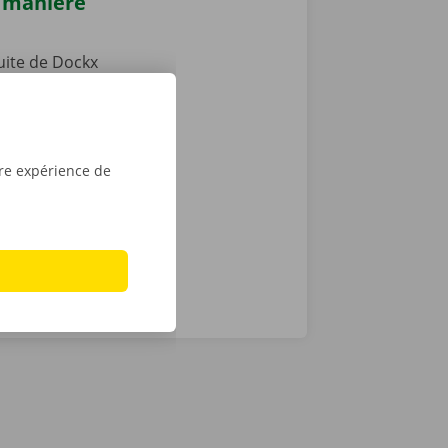
e manière
tuite de Dockx
0 % sans
e plus qu’à
e d’une clé
découvrez
tre expérience de