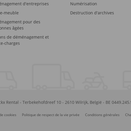
nagement d'entreprises
Numérisation
e-meuble
Destruction d'archives
nagement pour des
onnes âgées
ons de déménagement et
e-charges
kx Rental
-
Terbekehofdreef 10
-
2610
Wilrijk
,
België
-
BE 0449.245
de cookies
Politique de respect de la vie privée
Conditions générales
Cha