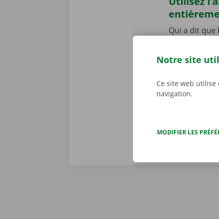
Utilisez l
entièrem
Qui a dit que
pour réserver 
contact ! Ouvr
Notre site uti
aller récupér
numérique. Té
Ce site web utilise
notre offre.
navigation.
MODIFIER LES PRÉF