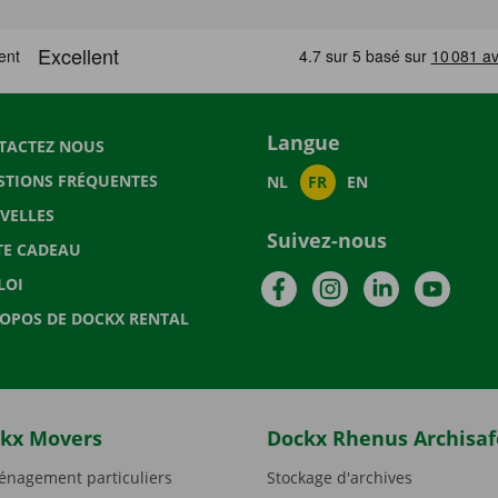
Langue
TACTEZ NOUS
STIONS FRÉQUENTES
NL
FR
EN
VELLES
Suivez-nous
TE CADEAU
Facebook
Instagram
LinkedIn
YouTu
LOI
ROPOS DE DOCKX RENTAL
kx Movers
Dockx Rhenus Archisaf
nagement particuliers
Stockage d'archives