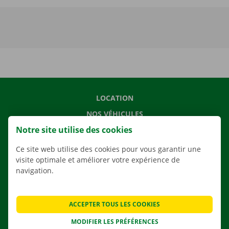
LOCATION
NOS VÉHICULES
Notre site utilise des cookies
NOS SERVICES
AGENCES
Ce site web utilise des cookies pour vous garantir une
visite optimale et améliorer votre expérience de
APPLI
navigation.
SOLUTIONS DE DÉMÉNAGEMENT
ACCEPTER TOUS LES COOKIES
MODIFIER LES PRÉFÉRENCES
CONTACTEZ NOUS