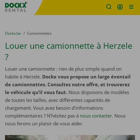
sitename
Skip content
Skip language
You are here:
du
Dockx.be
to
Camionnettes
Louer une camionnette à Herzele
?
Louer une camionnette : rien de plus simple quand on
habite à Herzele.
Dockx vous propose un large éventail
de camionnettes. Consultez notre offre, et trouverez
le véhicule qu’il vous faut.
Nous disposons de modèles
de toutes les tailles, avec différentes capacités de
chargement. Vous avez besoin d’informations
complémentaires ? N’hésitez pas à
nous contacter
. Nous
nous ferons un plaisir de vous aider.