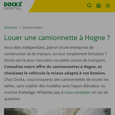
sitename
Skip content
Skip language
You are here:
du
Dockx.be
to
Camionnettes
Louer une camionnette à Hogne ?
Vous êtes indépendant, patron d’une entreprise de
construction et de travaux, ou tout simplement bricoleur ?
Dockx est là pour résoudre vos petits soucis de transport.
Consultez notre offre de camionnettes à Hogne, et
choisissez le véhicule le mieux adapté à vos besoins.
Chez Dockx, vous trouverez des camionnettes de toutes les
tailles, sans oublier des modèles avec hayon élévateur ou
crochet d’attelage. N’hésitez pas à
nous contacter
​​​​​​​ en cas de
question.