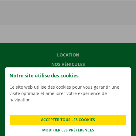
LOCATION
NOS VÉHICULES
NOS SERVICES
Notre site utilise des cookies
AGENCES
Ce site web utilise des cookies pour vous garantir une
APPLI
visite optimale et améliorer votre expérience de
navigation.
SOLUTIONS DE DÉMÉNAGEMENT
ACCEPTER TOUS LES COOKIES
MODIFIER LES PRÉFÉRENCES
CONTACTEZ NOUS