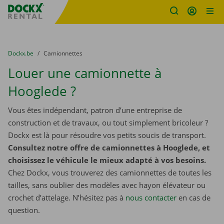
sitename
Skip content
Skip language
You are here:
du
Dockx.be
to
Camionnettes
Louer une camionnette à
Hooglede ?
Vous êtes indépendant, patron d’une entreprise de
construction et de travaux, ou tout simplement bricoleur ?
Dockx est là pour résoudre vos petits soucis de transport.
Consultez notre offre de camionnettes à Hooglede, et
choisissez le véhicule le mieux adapté à vos besoins.
Chez Dockx, vous trouverez des camionnettes de toutes les
tailles, sans oublier des modèles avec hayon élévateur ou
crochet d’attelage. N’hésitez pas à
nous contacter
​​​​​​​ en cas de
question.