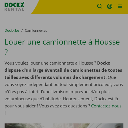
sitename
Skip content
Skip language
You are here:
du
Dockx.be
to
Camionnettes
Louer une camionnette à Housse
?
Vous voulez louer une camionnette à Housse ?
Dockx
dispose d’un large éventail de camionnettes de toutes
tailles avec différents volumes de chargement.
Que
vous soyez indépendant ou tout simplement bricoleur, vous
n’êtes pas à l’abri d’une livraison imprévue et/ou plus
volumineuse que d’habitude. Heureusement, Dockx est là
pour vous aider ! Vous avez des questions ?
Contactez-nous
!