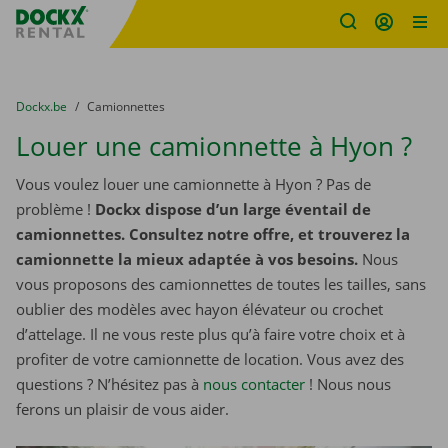
sitename
Skip content
Skip language
You are here:
du
Dockx.be
to
Camionnettes
Louer une camionnette à Hyon ?
Vous voulez louer une camionnette à Hyon ? Pas de
problème !
Dockx dispose d’un large éventail de
camionnettes. Consultez notre offre, et trouverez la
camionnette la mieux adaptée à vos besoins.
Nous
vous proposons des camionnettes de toutes les tailles, sans
oublier des modèles avec hayon élévateur ou crochet
d’attelage. Il ne vous reste plus qu’à faire votre choix et à
profiter de votre camionnette de location. Vous avez des
questions ? N’hésitez pas à
nous contacter
! Nous nous
ferons un plaisir de vous aider.