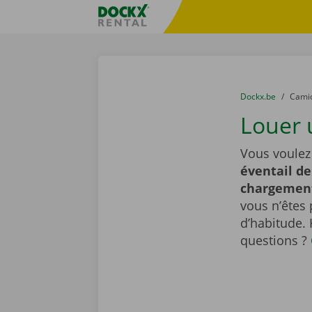
Skip content
Skip language
sitename
You are here:
du
Dockx.be
to
Cami
Louer 
Vous voulez
éventail de
chargemen
vous n’êtes 
d’habitude.
questions ?