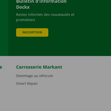
Bulletin d'information
Dockx
Restez informés des nouveautés et
promotions
be
INSCRIPTION
e
Carrosserie Markant
Dommage au véhicule
Smart Repair