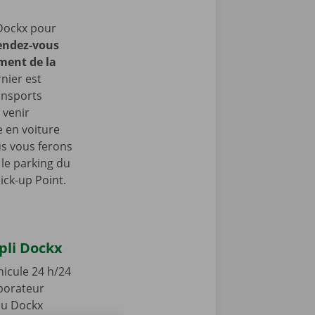
Dockx pour
endez-vous
ment de la
nier est
ansports
 venir
 en voiture
us vous ferons
le parking du
ick-up Point.
ppli Dockx
hicule 24 h/24
aborateur
 ou Dockx