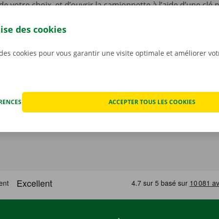
de votre choix, et d’ouvrir la camionnette à l’aide d’une clé
’appli gratuite pour Android sur le
Google Play Store
, ou po
lise des cookies
 des cookies pour vous garantir une visite optimale et améliorer vo
ÉRENCES
ACCEPTER TOUS LES COOKIES