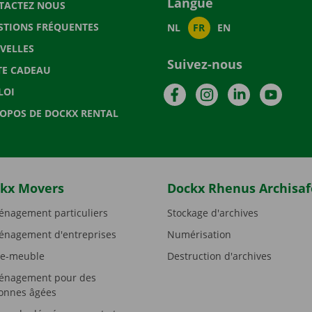
Langue
TACTEZ NOUS
STIONS FRÉQUENTES
NL
FR
EN
VELLES
Suivez-nous
TE CADEAU
Facebook
Instagram
LinkedIn
YouTu
LOI
ROPOS DE DOCKX RENTAL
kx Movers
Dockx Rhenus Archisaf
nagement particuliers
Stockage d'archives
nagement d'entreprises
Numérisation
e-meuble
Destruction d'archives
nagement pour des
onnes âgées