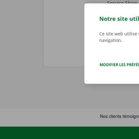
Service Shop 
Téléchargez l
l’
App Store
.
Notre site uti
Ce site web utilise
navigation.
MODIFIER LES PRÉF