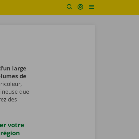
d’un large
volumes de
icoleur,
umineuse que
vez des
er votre
 région