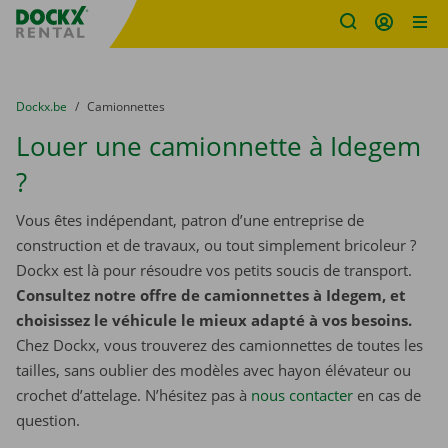
sitename
Skip content
Skip language
You are here:
du
Dockx.be
to
Camionnettes
Louer une camionnette à Idegem
?
Vous êtes indépendant, patron d’une entreprise de
construction et de travaux, ou tout simplement bricoleur ?
Dockx est là pour résoudre vos petits soucis de transport.
Consultez notre offre de camionnettes à Idegem, et
choisissez le véhicule le mieux adapté à vos besoins.
Chez Dockx, vous trouverez des camionnettes de toutes les
tailles, sans oublier des modèles avec hayon élévateur ou
crochet d’attelage. N’hésitez pas à
nous contacter
​​​​​​​ en cas de
question.