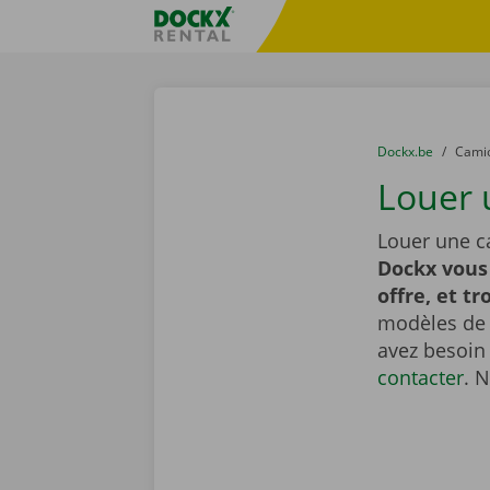
Skip content
Skip language
sitename
You are here:
du
Dockx.be
to
Cami
Louer 
Louer une c
Dockx vous
offre, et tr
modèles de t
avez besoin
contacter
. 