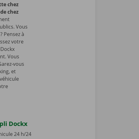
te chez
 de chez
ment
ublics. Vous
 ? Pensez à
ssez votre
e Dockx
int. Vous
 Garez-vous
ing, et
 véhicule
otre
ppli Dockx
hicule 24 h/24