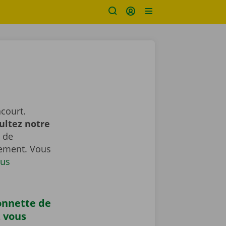
court.
ultez notre
 de
gement. Vous
us
onnette de
z vous