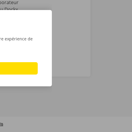
aborateur
 ou Dockx
 numérique.
ur iPhone sur
tre expérience de