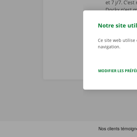
et 7 j/7. C’es
Dockx n’est m
Service Shop 
Téléchargez l
Notre site uti
l’
App Store
.
Ce site web utilise
navigation.
MODIFIER LES PRÉF