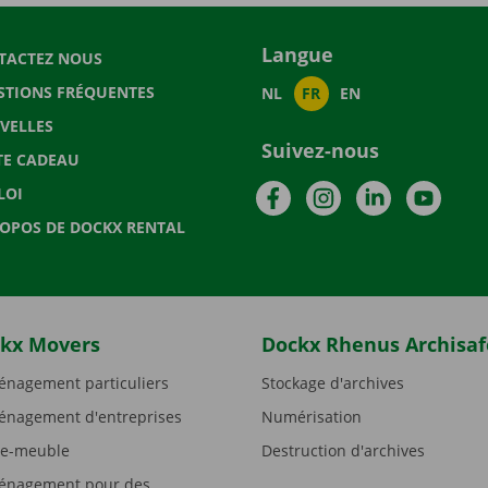
Langue
TACTEZ NOUS
STIONS FRÉQUENTES
NL
FR
EN
VELLES
Suivez-nous
TE CADEAU
Facebook
Instagram
LinkedIn
YouTu
LOI
ROPOS DE DOCKX RENTAL
kx Movers
Dockx Rhenus Archisaf
nagement particuliers
Stockage d'archives
nagement d'entreprises
Numérisation
e-meuble
Destruction d'archives
nagement pour des