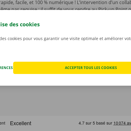
t rapide, facile, et 100 % numérique ! L’intervention d’un coll
ême pas requise : il suffit de vous rendre au Pick-up Point
de votre choix, et d’ouvrir la camionnette à l’aide d’une clé
’appli gratuite pour Android sur le
Google Play Store
, ou po
lise des cookies
 des cookies pour vous garantir une visite optimale et améliorer vo
ÉRENCES
ACCEPTER TOUS LES COOKIES