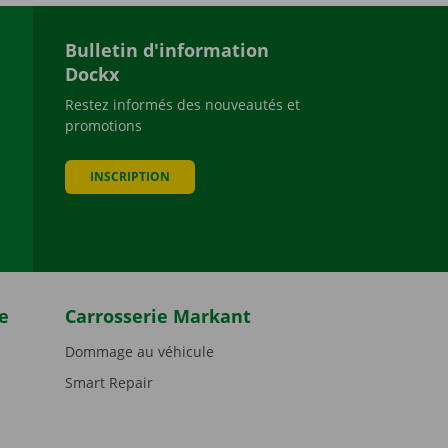
Bulletin d'information
Dockx
Restez informés des nouveautés et
promotions
be
INSCRIPTION
e
Carrosserie Markant
Dommage au véhicule
Smart Repair