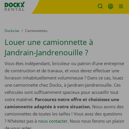
sitename
Skip content
Skip language
You are here:
du
Dockx.be
to
Camionnettes
Louer une camionnette à
Jandrain-Jandrenouille ?
Vous êtes indépendant, bricoleur ou patron d’une entreprise
de construction et de travaux, et vous devez effectuer une
livraison inhabituellement volumineuse ? Dans ce cas, louez
une camionnette chez Dockx, à Jandrain-Jandrenouille. Ces
véhicules sont suffisamment spacieux pour accueillir tout
votre matériel.
Parcourez notre offre et choisissez une
camionnette adaptée à votre situation.
Nous avons des
camionnettes de toutes les tailles ! Vous avez des questions
? N’hésitez pas à
nous contacter
. Nous nous ferons un plaisir
de vous aider.