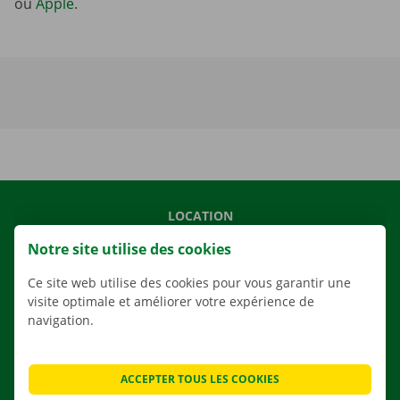
ou
Apple
.
LOCATION
NOS VÉHICULES
Notre site utilise des cookies
NOS SERVICES
Ce site web utilise des cookies pour vous garantir une
AGENCES
visite optimale et améliorer votre expérience de
navigation.
APPLI
SOLUTIONS DE DÉMÉNAGEMENT
ACCEPTER TOUS LES COOKIES