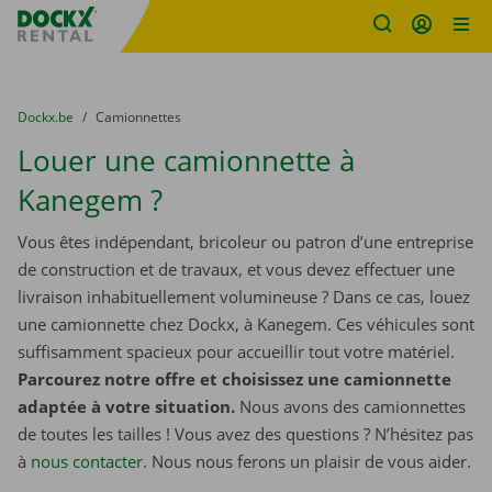
sitename
Skip content
Skip language
You are here:
du
Dockx.be
to
Camionnettes
Louer une camionnette à
Kanegem ?
Vous êtes indépendant, bricoleur ou patron d’une entreprise
de construction et de travaux, et vous devez effectuer une
livraison inhabituellement volumineuse ? Dans ce cas, louez
une camionnette chez Dockx, à Kanegem. Ces véhicules sont
suffisamment spacieux pour accueillir tout votre matériel.
Parcourez notre offre et choisissez une camionnette
adaptée à votre situation.
Nous avons des camionnettes
de toutes les tailles ! Vous avez des questions ? N’hésitez pas
à
nous contacter
. Nous nous ferons un plaisir de vous aider.