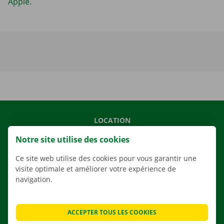
Apple
.
LOCATION
NOS VÉHICULES
Notre site utilise des cookies
NOS SERVICES
Ce site web utilise des cookies pour vous garantir une
AGENCES
visite optimale et améliorer votre expérience de
navigation.
APPLI
SOLUTIONS DE DÉMÉNAGEMENT
ACCEPTER TOUS LES COOKIES