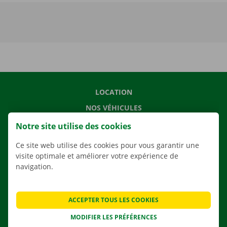
LOCATION
NOS VÉHICULES
NOS SERVICES
Notre site utilise des cookies
AGENCES
Ce site web utilise des cookies pour vous garantir une
APPLI
visite optimale et améliorer votre expérience de
navigation.
SOLUTIONS DE DÉMÉNAGEMENT
ACCEPTER TOUS LES COOKIES
MODIFIER LES PRÉFÉRENCES
CONTACTEZ NOUS