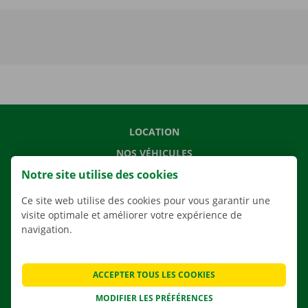
LOCATION
NOS VÉHICULES
Notre site utilise des cookies
NOS SERVICES
AGENCES
Ce site web utilise des cookies pour vous garantir une
visite optimale et améliorer votre expérience de
APPLI
navigation.
SOLUTIONS DE DÉMÉNAGEMENT
ACCEPTER TOUS LES COOKIES
MODIFIER LES PRÉFÉRENCES
CONTACTEZ NOUS