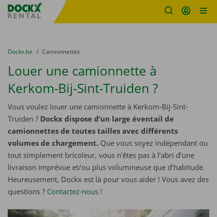
sitename
Skip content
Skip language
You are here:
du
Dockx.be
to
Camionnettes
Louer une camionnette à
Kerkom-Bij-Sint-Truiden ?
Vous voulez louer une camionnette à Kerkom-Bij-Sint-
Truiden ?
Dockx dispose d’un large éventail de
camionnettes de toutes tailles avec différents
volumes de chargement.
Que vous soyez indépendant ou
tout simplement bricoleur, vous n’êtes pas à l’abri d’une
livraison imprévue et/ou plus volumineuse que d’habitude.
Heureusement, Dockx est là pour vous aider ! Vous avez des
questions ?
Contactez-nous
!