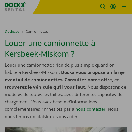
sitename
Skip content
Skip language
You are here:
du
Dockx.be
to
Camionnettes
Louer une camionnette à
Kersbeek-Miskom ?
Louer une camionnette : rien de plus simple quand on
habite à Kersbeek-Miskom.
Dockx vous propose un large
éventail de camionnettes. Consultez notre offre, et
trouverez le véhicule qu’il vous faut.
Nous disposons de
modèles de toutes les tailles, avec différentes capacités de
chargement. Vous avez besoin d’informations
complémentaires ? N’hésitez pas à
nous contacter
. Nous
nous ferons un plaisir de vous aider.