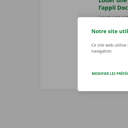
Louer une 
l’appli Do
Louer une cam
Dockx pour
A
Notre site uti
votre smartph
mieux à votre 
le Pick-up Po
Ce site web utilise
navigation.
MODIFIER LES PRÉF