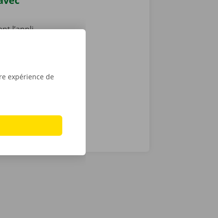
 avec
nt l’appli
7, depuis
vient le
location dans
tre expérience de