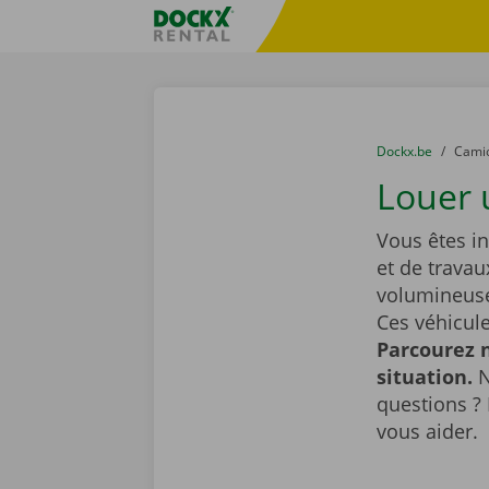
Skip content
Skip language
sitename
You are here:
du
Dockx.be
to
Cami
Louer 
Vous êtes i
et de travau
volumineuse
Ces véhicule
Parcourez n
situation.
N
questions ? 
vous aider.