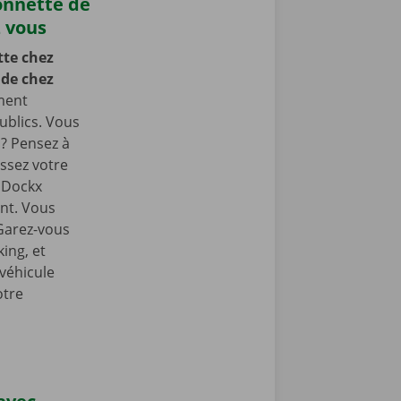
onnette de
z vous
te chez
 de chez
ment
ublics. Vous
 ? Pensez à
ssez votre
e Dockx
int. Vous
 Garez-vous
ing, et
 véhicule
otre