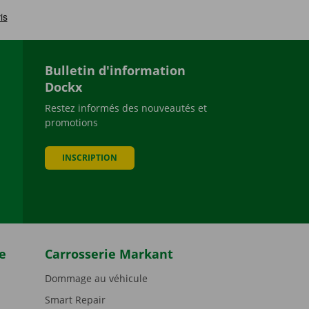
Bulletin d'information
Dockx
Restez informés des nouveautés et
promotions
be
INSCRIPTION
e
Carrosserie Markant
Dommage au véhicule
Smart Repair