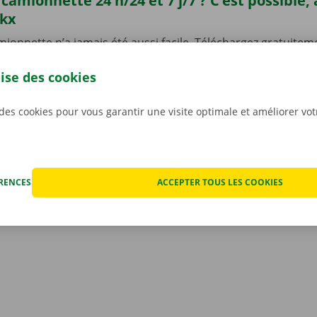
camionnette 24 h/24 et 7 j/7 ? C’est possible,
ckx
ionnette n’a jamais été aussi facile. Téléchargez gratuiteme
ndroid
ou
Apple
et réservez une camionnette 24 h/24 et 7 j/
lise des cookies
one. Choisissez rapidement et facilement le modèle qui con
situation. Payez via l’appli, et récupérez votre véhicule de 
int ou Dockx Service Shop de votre choix.
 des cookies pour vous garantir une visite optimale et améliorer vo
ÉRENCES
ACCEPTER TOUS LES COOKIES