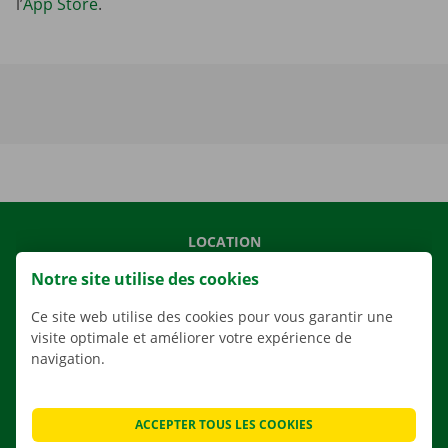
l’
App Store
.
LOCATION
NOS VÉHICULES
Notre site utilise des cookies
NOS SERVICES
Ce site web utilise des cookies pour vous garantir une
AGENCES
visite optimale et améliorer votre expérience de
navigation.
APPLI
SOLUTIONS DE DÉMÉNAGEMENT
ACCEPTER TOUS LES COOKIES