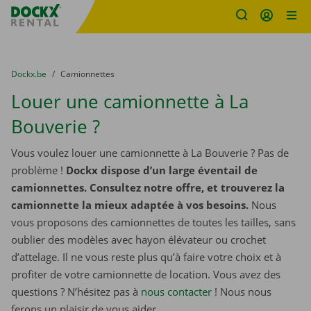
sitename
Skip content
Skip language
You are here:
du
Dockx.be
to
Camionnettes
Louer une camionnette à La
Bouverie ?
Vous voulez louer une camionnette à La Bouverie ? Pas de
problème !
Dockx dispose d’un large éventail de
camionnettes. Consultez notre offre, et trouverez la
camionnette la mieux adaptée à vos besoins.
Nous
vous proposons des camionnettes de toutes les tailles, sans
oublier des modèles avec hayon élévateur ou crochet
d’attelage. Il ne vous reste plus qu’à faire votre choix et à
profiter de votre camionnette de location. Vous avez des
questions ? N’hésitez pas à
nous contacter
! Nous nous
ferons un plaisir de vous aider.