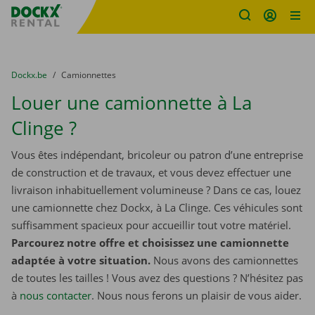
sitename
Skip content
Skip language
You are here:
du
Dockx.be
to
Camionnettes
Louer une camionnette à La
Clinge ?
Vous êtes indépendant, bricoleur ou patron d’une entreprise
de construction et de travaux, et vous devez effectuer une
livraison inhabituellement volumineuse ? Dans ce cas, louez
une camionnette chez Dockx, à La Clinge. Ces véhicules sont
suffisamment spacieux pour accueillir tout votre matériel.
Parcourez notre offre et choisissez une camionnette
adaptée à votre situation.
Nous avons des camionnettes
de toutes les tailles ! Vous avez des questions ? N’hésitez pas
à
nous contacter
. Nous nous ferons un plaisir de vous aider.