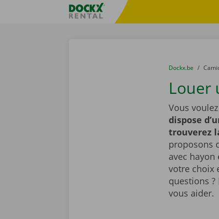
Skip content
Skip language
sitename
You are here:
du
Dockx.be
to
Cami
Louer 
Vous voulez
dispose d’u
trouverez 
proposons d
avec hayon é
votre choix 
questions ? 
vous aider.