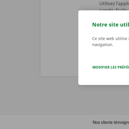
Utilisez l’app
rapide, facile
Service Shop,
Notre site uti
récupérer vot
Téléchargez n
Ce site web utilise
navigation.
MODIFIER LES PRÉF