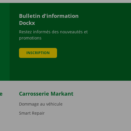
Bulletin d'information
Dockx
Restez informés des nouveautés et
promotions
be
INSCRIPTION
e
Carrosserie Markant
Dommage au véhicule
Smart Repair