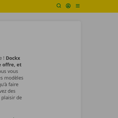
e !
Dockx
 offre, et
us vous
des modèles
u’à faire
avez des
plaisir de