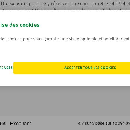
li Dockx. Vous pourrez y réserver une camionnette 24 h/24 et 
, et sans contact ! Utilisez l’appli pour choisir un Pick-up Po
 ainsi que le modèle qui convient le mieux à votre situation.
lise des cookies
re camionnette, vous n’aurez qu’à l’ouvrir à l’aide d’une cl
otre appli gratuite pour
Android
ou
Apple
.
 des cookies pour vous garantir une visite optimale et améliorer vo
ÉRENCES
ACCEPTER TOUS LES COOKIES