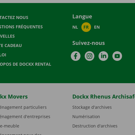
Langue
TACTEZ NOUS
STIONS FRÉQUENTES
NL
FR
EN
VELLES
Suivez-nous
TE CADEAU
Facebook
Instagram
LinkedIn
YouTu
LOI
ROPOS DE DOCKX RENTAL
kx Movers
Dockx Rhenus Archisaf
nagement particuliers
Stockage d'archives
nagement d'entreprises
Numérisation
e-meuble
Destruction d'archives