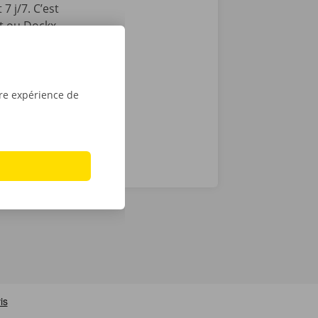
7 j/7. C’est
int ou Dockx
 Pour
é numérique.
tre expérience de