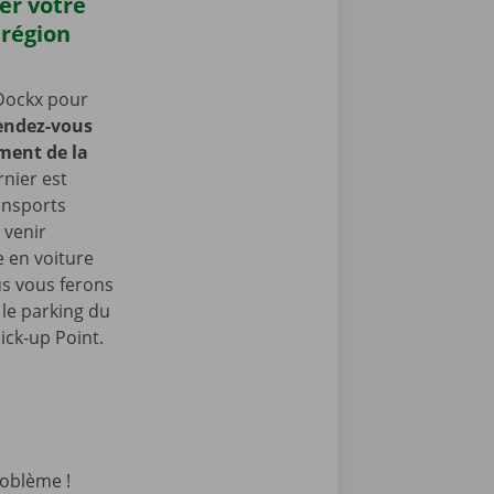
er votre
 région
Dockx pour
endez-vous
ment de la
rnier est
ansports
 venir
 en voiture
us vous ferons
le parking du
ick-up Point.
oblème !