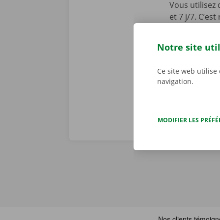
Vous utilisez
et 7 j/7. C’es
Dockx n’est m
Service Shop 
Notre site uti
Téléchargez l
l’
App Store
.
Ce site web utilise
navigation.
MODIFIER LES PRÉF