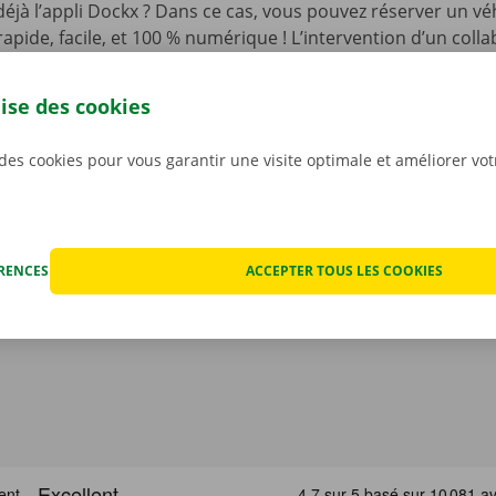
 déjà l’appli Dockx ? Dans ce cas, vous pouvez réserver un vé
t rapide, facile, et 100 % numérique ! L’intervention d’un coll
ême pas requise : il suffit de vous rendre au Pick-up Point
de votre choix, et d’ouvrir la camionnette à l’aide d’une clé
lise des cookies
’appli gratuite pour Android sur le
Google Play Store
, ou po
 des cookies pour vous garantir une visite optimale et améliorer vo
ÉRENCES
ACCEPTER TOUS LES COOKIES