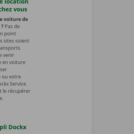
e location
chez vous
e voiture de
x
?
Pas de
n point
 sites soient
ransports
e venir
 en voiture
sser
e ou votre
ockx Service
t le récupérer
e.
ppli Dockx