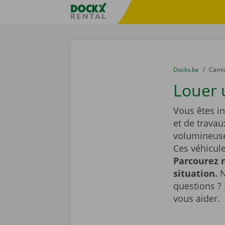
Skip content
Skip language
sitename
You are here:
du
Dockx.be
to
Cami
Louer 
Vous êtes i
et de travau
volumineuse
Ces véhicule
Parcourez n
situation.
N
questions ? 
vous aider.