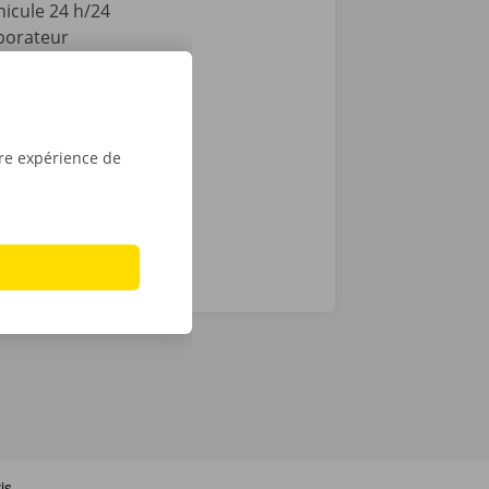
hicule 24 h/24
aborateur
 ou Dockx
 numérique.
ur iPhone sur
tre expérience de