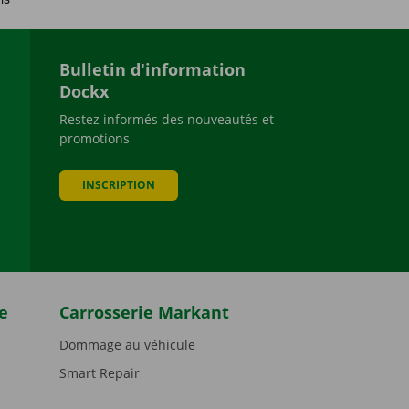
Bulletin d'information
Dockx
Restez informés des nouveautés et
promotions
be
INSCRIPTION
e
Carrosserie Markant
Dommage au véhicule
Smart Repair