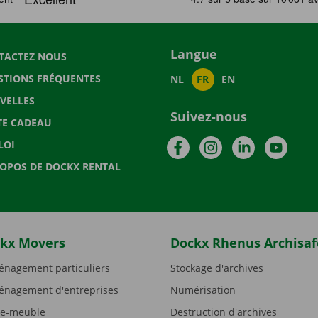
Langue
TACTEZ NOUS
STIONS FRÉQUENTES
NL
FR
EN
VELLES
Suivez-nous
TE CADEAU
Facebook
Instagram
LinkedIn
YouTu
LOI
ROPOS DE DOCKX RENTAL
kx Movers
Dockx Rhenus Archisaf
nagement particuliers
Stockage d'archives
nagement d'entreprises
Numérisation
e-meuble
Destruction d'archives