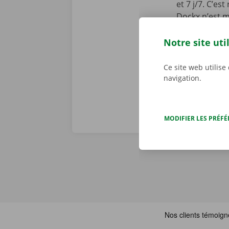
et 7 j/7. C’es
Dockx n’est m
Service Shop 
Téléchargez l
Notre site uti
l’
App Store
.
Ce site web utilise
navigation.
MODIFIER LES PRÉF