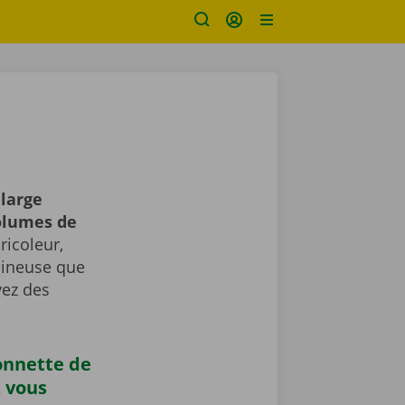
 large
volumes de
icoleur,
umineuse que
vez des
onnette de
z vous