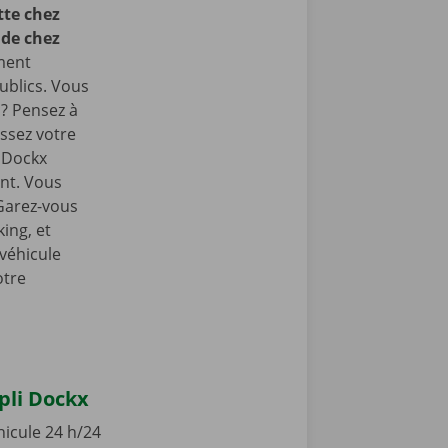
te chez
 de chez
ment
ublics. Vous
 ? Pensez à
ssez votre
e Dockx
int. Vous
 Garez-vous
ing, et
 véhicule
otre
ppli Dockx
hicule 24 h/24