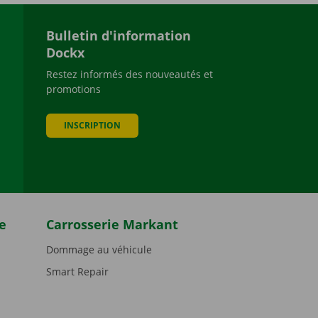
Bulletin d'information
Dockx
Restez informés des nouveautés et
promotions
be
INSCRIPTION
e
Carrosserie Markant
Dommage au véhicule
Smart Repair