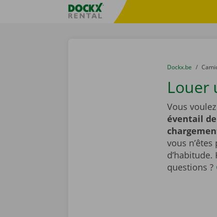
Skip content
Skip language
sitename
You are here:
du
Dockx.be
to
Cami
Louer 
Vous voulez
éventail de
chargemen
vous n’êtes 
d’habitude.
questions ?