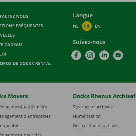
Langue
TACTEZ NOUS
STIONS FRÉQUENTES
NL
FR
EN
VELLES
Suivez-nous
TE CADEAU
Facebook
Instagram
LinkedIn
YouTu
LOI
ROPOS DE DOCKX RENTAL
kx Movers
Dockx Rhenus Archisaf
nagement particuliers
Stockage d'archives
nagement d'entreprises
Numérisation
e-meuble
Destruction d'archives
nagement pour des