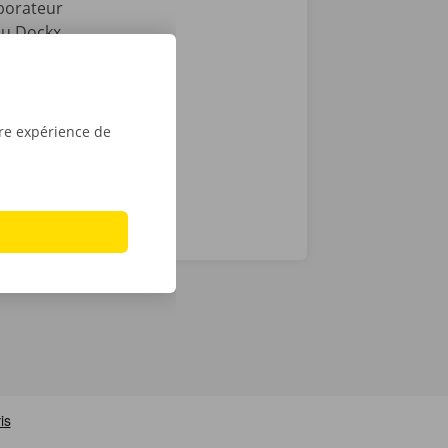
aborateur
 ou Dockx
 numérique.
ur iPhone sur
tre expérience de