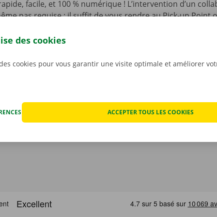
t rapide, facile, et 100 % numérique ! L’intervention d’un coll
ême pas requise : il suffit de vous rendre au Pick-up Point
de votre choix, et d’ouvrir la camionnette à l’aide d’une clé
’appli gratuite pour Android sur le
Google Play Store
, ou po
lise des cookies
 des cookies pour vous garantir une visite optimale et améliorer vo
ÉRENCES
ACCEPTER TOUS LES COOKIES