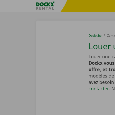
Skip content
Skip language
sitename
You are here:
du
Dockx.be
to
Cami
Louer 
Louer une c
Dockx vous
offre, et tr
modèles de t
avez besoin
contacter
. 