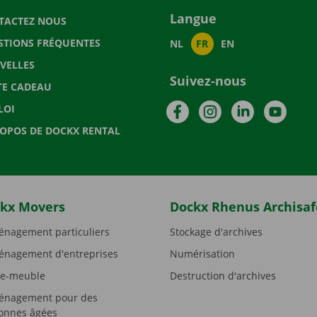
Langue
TACTEZ NOUS
STIONS FRÉQUENTES
NL
FR
EN
VELLES
Suivez-nous
TE CADEAU
Facebook
Instagram
LinkedIn
YouTu
LOI
ROPOS DE DOCKX RENTAL
kx Movers
Dockx Rhenus Archisaf
nagement particuliers
Stockage d'archives
nagement d'entreprises
Numérisation
e-meuble
Destruction d'archives
nagement pour des
onnes âgées