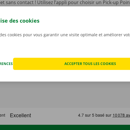
, et sans contact ! Utilisez l’appli pour choisir un Pick-up Po
 ainsi que le modèle qui convient le mieux à votre situation.
re camionnette, vous n’aurez qu’à l’ouvrir à l’aide d’une cl
lise des cookies
otre appli gratuite pour
Android
ou
Apple
.
 des cookies pour vous garantir une visite optimale et améliorer vo
ÉRENCES
ACCEPTER TOUS LES COOKIES