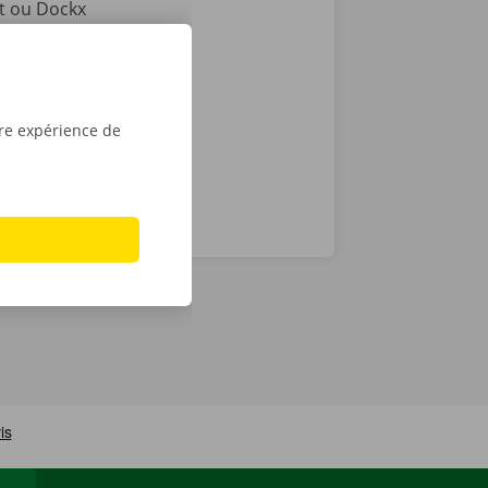
int ou Dockx
 Pour
é numérique.
tre expérience de