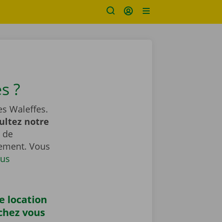
s ?
es Waleffes.
ultez notre
 de
gement. Vous
us
e location
chez vous