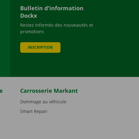
Bulletin d'information
Dockx
Restez informés des nouveautés et
promotions
be
INSCRIPTION
e
Carrosserie Markant
Dommage au véhicule
Smart Repair