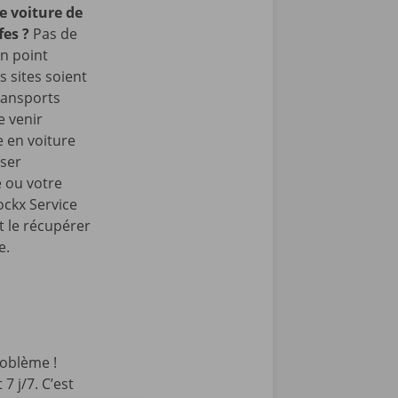
e voiture de
ffes
?
Pas de
n point
 sites soient
ransports
e venir
 en voiture
sser
e ou votre
ockx Service
t le récupérer
e.
oblème !
7 j/7. C’est